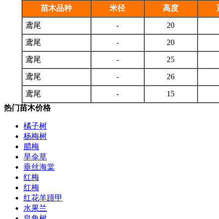
苗木品种
米径
高度
鸢尾
-
20
鸢尾
-
20
鸢尾
-
25
鸢尾
-
26
鸢尾
-
15
热门苗木价格
橘子树
杨梅树
腊梅
旱伞草
垂丝海棠
红梅
红梅
红花羊蹄甲
水果兰
皂角树