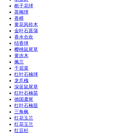
栀子花球
茶梅球
香樟
黄花风铃木
金叶石菖蒲
香水合欢
结香球
樱桃鼠尾草
黄连木
佩兰
千屈菜
红叶石楠球
龙爪槐
深蓝鼠尾草
红叶石楠苗
德国鸢尾
红叶石楠苗
三角枫
红花玉兰
红花玉兰
红豆杉