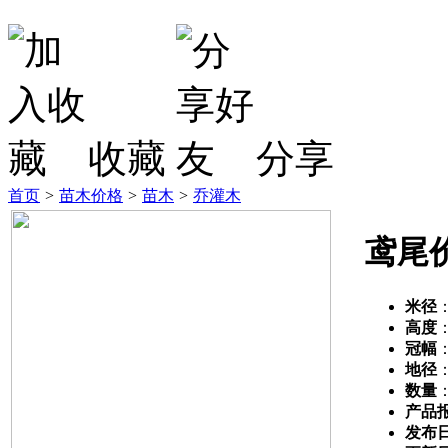
收藏
分享
首页
>
苗木价格
>
苗木
>
乔灌木
鸢尾
米径
高度
冠幅
地径
数量
产品
发布