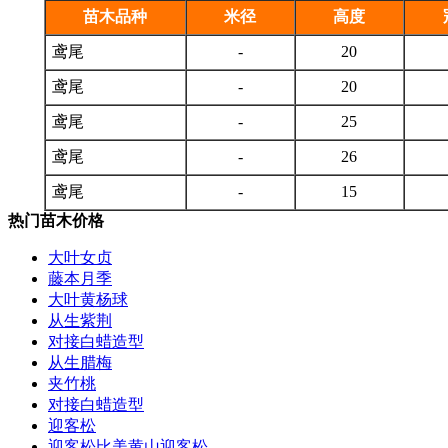
苗木品种
米径
高度
鸢尾
-
20
鸢尾
-
20
鸢尾
-
25
鸢尾
-
26
鸢尾
-
15
热门苗木价格
大叶女贞
藤本月季
大叶黄杨球
从生紫荆
对接白蜡造型
从生腊梅
夹竹桃
对接白蜡造型
迎客松
迎客松比美黄山迎客松