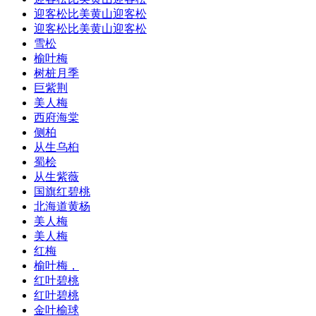
迎客松比美黄山迎客松
迎客松比美黄山迎客松
雪松
榆叶梅
树桩月季
巨紫荆
美人梅
西府海棠
侧柏
从生乌桕
蜀桧
从生紫薇
国旗红碧桃
北海道黄杨
美人梅
美人梅
红梅
榆叶梅，
红叶碧桃
红叶碧桃
金叶榆球