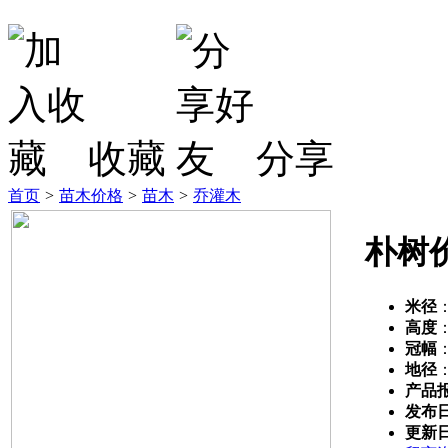
收藏
分享
首页
>
苗木价格
>
苗木
>
乔灌木
朴树
米径
高度
冠幅
地径
产品
发布
更新