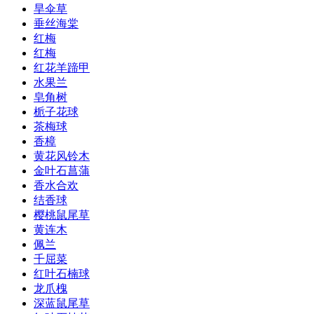
旱伞草
垂丝海棠
红梅
红梅
红花羊蹄甲
水果兰
皂角树
栀子花球
茶梅球
香樟
黄花风铃木
金叶石菖蒲
香水合欢
结香球
樱桃鼠尾草
黄连木
佩兰
千屈菜
红叶石楠球
龙爪槐
深蓝鼠尾草