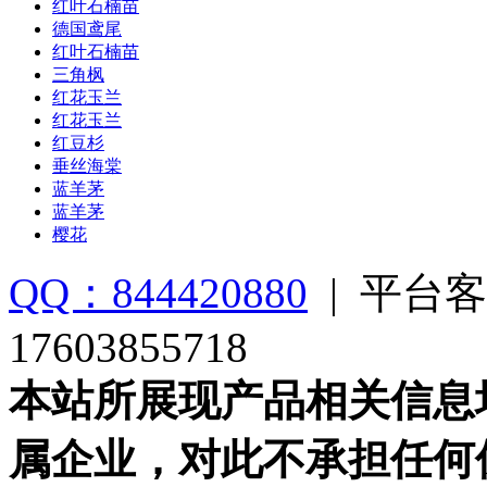
红叶石楠苗
德国鸢尾
红叶石楠苗
三角枫
红花玉兰
红花玉兰
红豆杉
垂丝海棠
蓝羊茅
蓝羊茅
樱花
QQ：844420880
|
平台客
17603855718
本站所展现产品相关信息
属企业，对此不承担任何