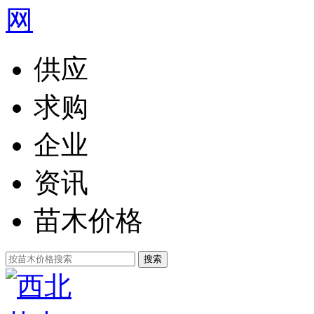
供应
求购
企业
资讯
苗木价格