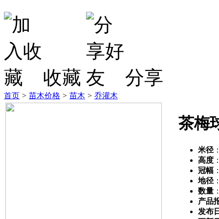
收藏
分享
首页
>
苗木价格
>
苗木
>
乔灌木
茶梅
米径
高度
冠幅
地径
数量
产品
发布