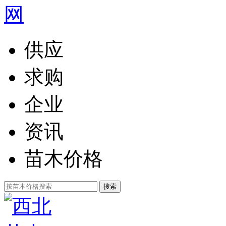
供应
求购
企业
资讯
苗木价格