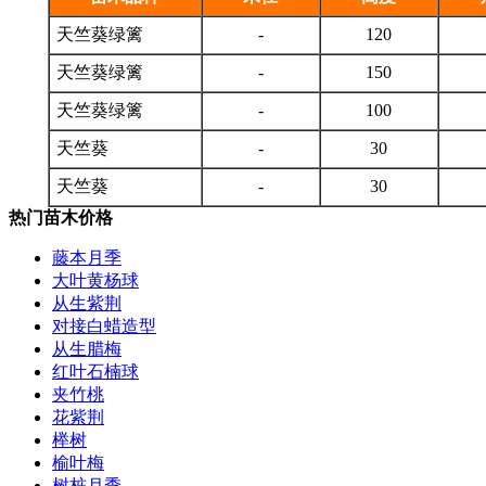
天竺葵绿篱
-
120
天竺葵绿篱
-
150
天竺葵绿篱
-
100
天竺葵
-
30
天竺葵
-
30
热门苗木价格
藤本月季
大叶黄杨球
从生紫荆
对接白蜡造型
从生腊梅
红叶石楠球
夹竹桃
花紫荆
榉树
榆叶梅
树桩月季