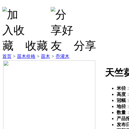
收藏
分享
首页
>
苗木价格
>
苗木
>
乔灌木
天竺
米径
高度
冠幅
地径
数量
产品
发布