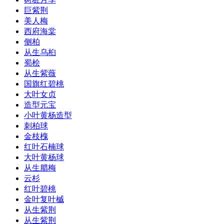
巨紫荆
美人梅
西府海棠
侧柏
从生乌桕
蜀桧
从生紫薇
国旗红碧桃
大叶女贞
造型元宝
小叶黄杨造型
刺柏球
金枝槐
红叶石楠球
大叶黄杨球
从生腊梅
云杉
红叶碧桃
金叶复叶槭
从生紫荆
从生紫荆