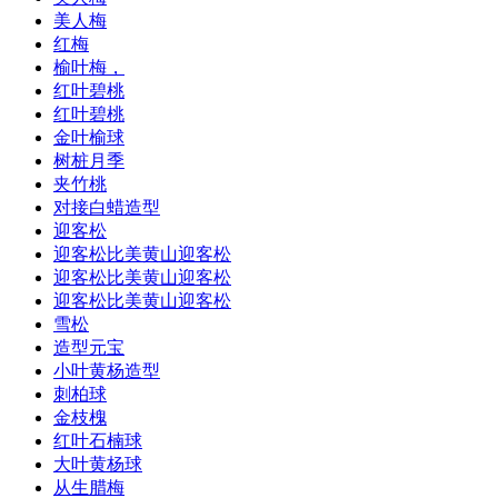
美人梅
红梅
榆叶梅，
红叶碧桃
红叶碧桃
金叶榆球
树桩月季
夹竹桃
对接白蜡造型
迎客松
迎客松比美黄山迎客松
迎客松比美黄山迎客松
迎客松比美黄山迎客松
雪松
造型元宝
小叶黄杨造型
刺柏球
金枝槐
红叶石楠球
大叶黄杨球
从生腊梅