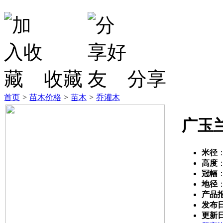
收藏
分享
首页
>
苗木价格
>
苗木
>
乔灌木
广玉
米径
高度
冠幅
地径
产品
发布
更新