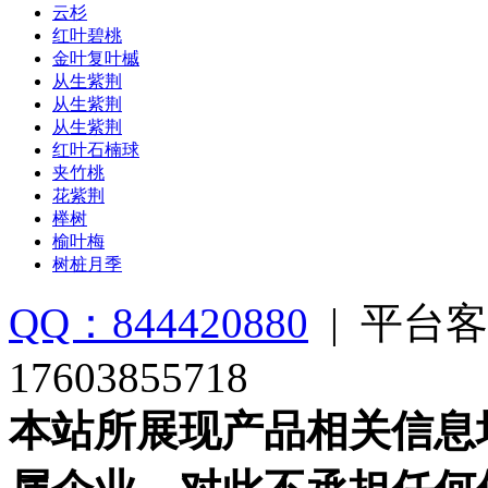
云杉
红叶碧桃
金叶复叶槭
从生紫荆
从生紫荆
从生紫荆
红叶石楠球
夹竹桃
花紫荆
榉树
榆叶梅
树桩月季
QQ：844420880
|
平台客
17603855718
本站所展现产品相关信息