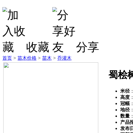
收藏
分享
首页
>
苗木价格
>
苗木
>
乔灌木
蜀桧
米径
高度
冠幅
地径
数量
产品
发布