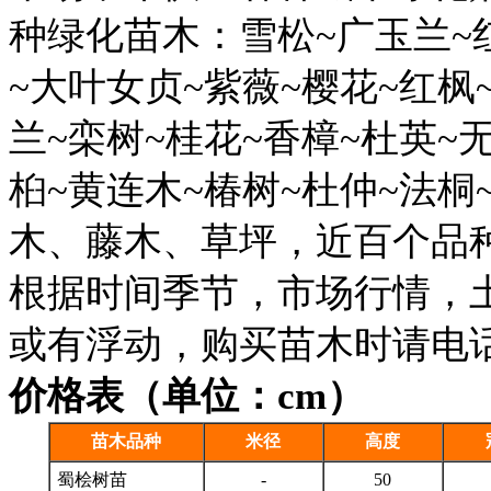
种绿化苗木：雪松~广玉兰~
~大叶女贞~紫薇~樱花~红枫
兰~栾树~桂花~香樟~杜英~
桕~黄连木~椿树~杜仲~法桐
木、藤木、草坪，近百个品种13
根据时间季节，市场行情，
或有浮动，购买苗木时请电
价格表（单位：cm）
苗木品种
米径
高度
蜀桧树苗
-
50