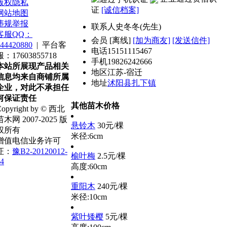
版权隐私
证
[诚信档案]
网站地图
违规举报
联系人
史冬冬(先生)
客服QQ：
会员
[
离线
]
[加为商友]
[发送信件]
44420880
|
平台客
电话
15151115467
服：17603855718
手机
19826242666
本站所展现产品相关
地区
江苏-宿迁
信息均来自商铺所属
地址
沭阳县扎下镇
企业，对此不承担任
何保证责任
其他苗木价格
opyright by © 西北
苗木网 2007-2025 版
悬铃木
30元/棵
权所有
米径:6cm
增值电信业务许可
证：
豫B2-20120012-
榆叶梅
2.5元/棵
4
高度:60cm
重阳木
240元/棵
米径:10cm
紫叶矮樱
5元/棵