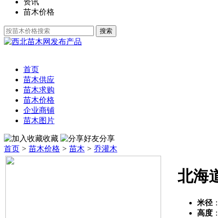
资讯
苗木价格
发布产品
首页
苗木供应
苗木求购
苗木价格
企业商铺
苗木图片
收藏
分享
首页
>
苗木价格
>
苗木
>
乔灌木
北海
米径
高度