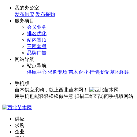
我的办公室
发布供应
发布采购
服务项目
会员业务
排名优化
站内置顶
三网套餐
品牌广告
网站导航
站点导航
供应中心
求购专场
苗木企业
行情报价
基地图库
手机版
苗木供应采购，就上西北苗木网！
用手机也能轻轻松松做生意
扫描二维码访问手机版网站
供应
求购
企业