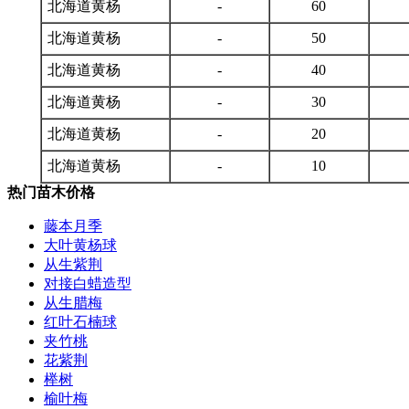
北海道黄杨
-
60
北海道黄杨
-
50
北海道黄杨
-
40
北海道黄杨
-
30
北海道黄杨
-
20
北海道黄杨
-
10
热门苗木价格
藤本月季
大叶黄杨球
从生紫荆
对接白蜡造型
从生腊梅
红叶石楠球
夹竹桃
花紫荆
榉树
榆叶梅