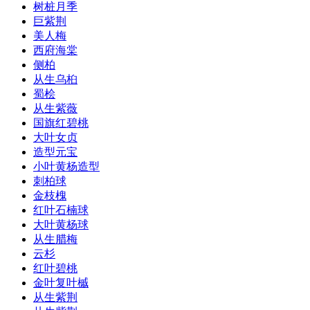
树桩月季
巨紫荆
美人梅
西府海棠
侧柏
从生乌桕
蜀桧
从生紫薇
国旗红碧桃
大叶女贞
造型元宝
小叶黄杨造型
刺柏球
金枝槐
红叶石楠球
大叶黄杨球
从生腊梅
云杉
红叶碧桃
金叶复叶槭
从生紫荆