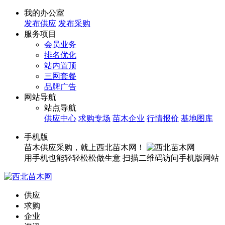
我的办公室
发布供应
发布采购
服务项目
会员业务
排名优化
站内置顶
三网套餐
品牌广告
网站导航
站点导航
供应中心
求购专场
苗木企业
行情报价
基地图库
手机版
苗木供应采购，就上西北苗木网！
用手机也能轻轻松松做生意
扫描二维码访问手机版网站
供应
求购
企业