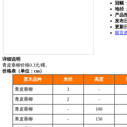
冠幅
地径
产品
发布
更新
留言
详细说明
青皮垂柳价格0.3元/棵。
价格表（单位：cm）
苗木品种
米径
高度
青皮垂柳
3
-
青皮垂柳
2
-
青皮垂柳
-
100
青皮垂柳
-
150