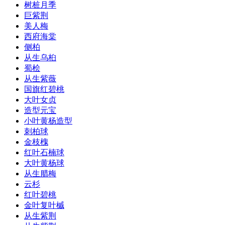
树桩月季
巨紫荆
美人梅
西府海棠
侧柏
从生乌桕
蜀桧
从生紫薇
国旗红碧桃
大叶女贞
造型元宝
小叶黄杨造型
刺柏球
金枝槐
红叶石楠球
大叶黄杨球
从生腊梅
云杉
红叶碧桃
金叶复叶槭
从生紫荆