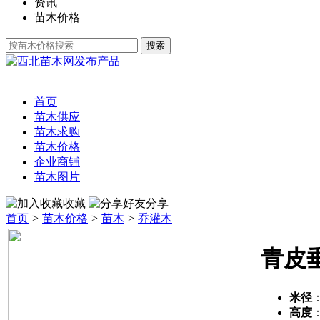
资讯
苗木价格
发布产品
首页
苗木供应
苗木求购
苗木价格
企业商铺
苗木图片
收藏
分享
首页
>
苗木价格
>
苗木
>
乔灌木
青皮
米径
高度