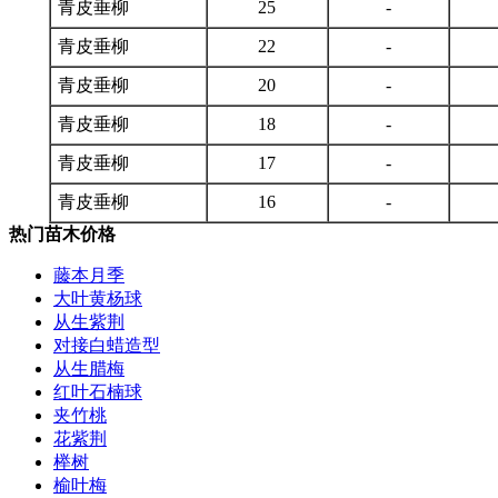
青皮垂柳
25
-
青皮垂柳
22
-
青皮垂柳
20
-
青皮垂柳
18
-
青皮垂柳
17
-
青皮垂柳
16
-
热门苗木价格
藤本月季
大叶黄杨球
从生紫荆
对接白蜡造型
从生腊梅
红叶石楠球
夹竹桃
花紫荆
榉树
榆叶梅