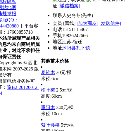
版权隐私
证
[诚信档案]
网站地图
违规举报
联系人
史冬冬(先生)
客服QQ：
会员
[
离线
]
[加为商友]
[发送信件]
44420880
|
平台客
电话
15151115467
服：17603855718
手机
19826242666
本站所展现产品相关
地区
江苏-宿迁
信息均来自商铺所属
地址
沭阳县扎下镇
企业，对此不承担任
何保证责任
其他苗木价格
opyright by © 西北
苗木网 2007-2025 版
悬铃木
30元/棵
权所有
米径:6cm
增值电信业务许可
证：
豫B2-20120012-
榆叶梅
2.5元/棵
4
高度:60cm
重阳木
240元/棵
米径:10cm
紫叶矮樱
5元/棵