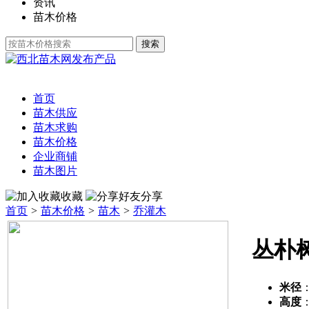
资讯
苗木价格
发布产品
首页
苗木供应
苗木求购
苗木价格
企业商铺
苗木图片
收藏
分享
首页
>
苗木价格
>
苗木
>
乔灌木
丛朴
米径
高度