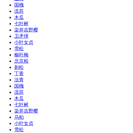
国槐
流苏
木瓜
七叶树
染井吉野樱
卫矛球
小叶女贞
雪松
榆叶梅
北京桧
刺松
丁香
法青
国槐
流苏
木瓜
七叶树
染井吉野樱
乌桕
小叶女贞
雪松