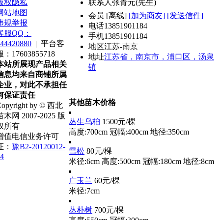
版权隐私
联系人
张青元(先生)
网站地图
会员
[
离线
]
[加为商友]
[发送信件]
违规举报
电话
13851901184
客服QQ：
手机
13851901184
44420880
|
平台客
地区
江苏-南京
服：17603855718
地址
江苏省，南京市，浦口区，汤泉
本站所展现产品相关
镇
信息均来自商铺所属
企业，对此不承担任
何保证责任
其他苗木价格
opyright by © 西北
苗木网 2007-2025 版
丛生乌桕
1500元/棵
权所有
高度:700cm
冠幅:400cm
地径:350cm
增值电信业务许可
证：
豫B2-20120012-
雪松
80元/棵
4
米径:6cm
高度:500cm
冠幅:180cm
地径:8cm
广玉兰
60元/棵
米径:7cm
丛朴树
700元/棵