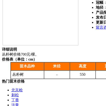
冠幅
地径
产品
发布
更新
留言
详细说明
丛朴树价格700元/棵。
价格表（单位：cm）
苗木品种
米径
高度
丛朴树
-
550
热门苗木价格
北京桧
刺松
丁香
法青