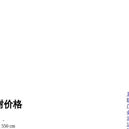
树价格
：
-
：
550 cm