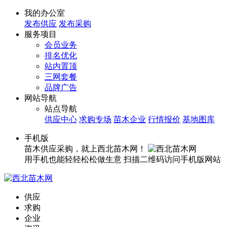
我的办公室
发布供应
发布采购
服务项目
会员业务
排名优化
站内置顶
三网套餐
品牌广告
网站导航
站点导航
供应中心
求购专场
苗木企业
行情报价
基地图库
手机版
苗木供应采购，就上西北苗木网！
用手机也能轻轻松松做生意
扫描二维码访问手机版网站
供应
求购
企业