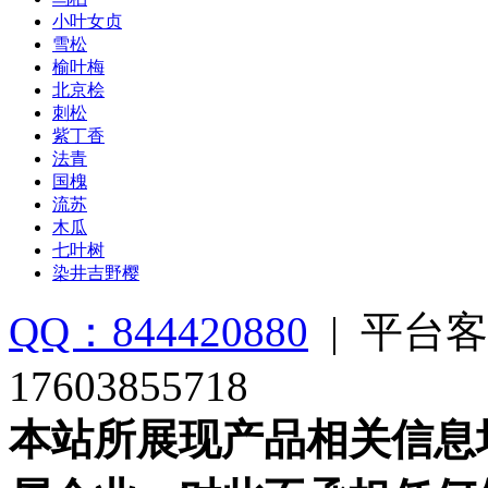
小叶女贞
雪松
榆叶梅
北京桧
刺松
紫丁香
法青
国槐
流苏
木瓜
七叶树
染井吉野樱
QQ：844420880
|
平台客
17603855718
本站所展现产品相关信息