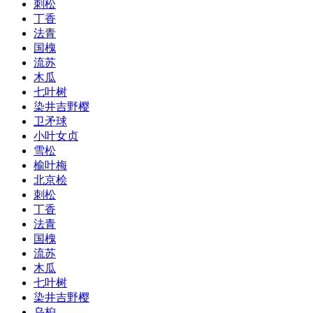
刺松
丁香
法青
国槐
流苏
木瓜
七叶树
染井吉野樱
卫矛球
小叶女贞
雪松
榆叶梅
北京桧
刺松
丁香
法青
国槐
流苏
木瓜
七叶树
染井吉野樱
乌桕