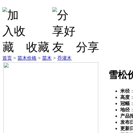
收藏
分享
首页
>
苗木价格
>
苗木
>
乔灌木
雪松
米径
高度
冠幅
地径
产品
发布
更新