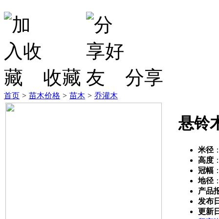
收藏
分享
首页
>
苗木价格
>
苗木
>
乔灌木
悬铃
米径
高度
冠幅
地径
产品
发布
更新