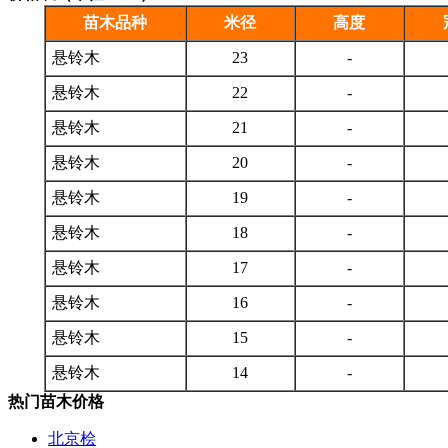
苗木品种
米径
高度
悬铃木
23
-
悬铃木
22
-
悬铃木
21
-
悬铃木
20
-
悬铃木
19
-
悬铃木
18
-
悬铃木
17
-
悬铃木
16
-
悬铃木
15
-
悬铃木
14
-
热门苗木价格
北京桧