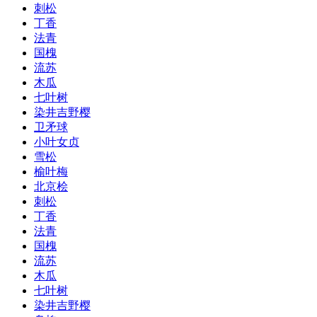
刺松
丁香
法青
国槐
流苏
木瓜
七叶树
染井吉野樱
卫矛球
小叶女贞
雪松
榆叶梅
北京桧
刺松
丁香
法青
国槐
流苏
木瓜
七叶树
染井吉野樱