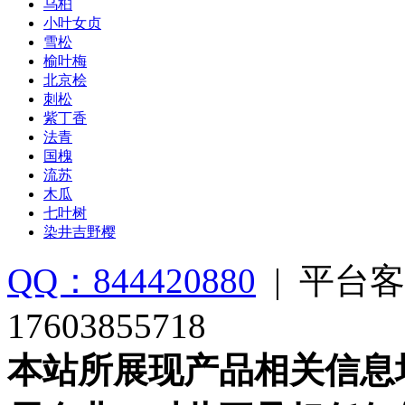
乌桕
小叶女贞
雪松
榆叶梅
北京桧
刺松
紫丁香
法青
国槐
流苏
木瓜
七叶树
染井吉野樱
QQ：844420880
|
平台客
17603855718
本站所展现产品相关信息