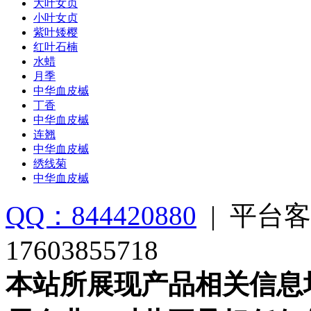
大叶女贞
小叶女贞
紫叶矮樱
红叶石楠
水蜡
月季
中华血皮槭
丁香
中华血皮槭
连翘
中华血皮槭
绣线菊
中华血皮槭
QQ：844420880
|
平台客
17603855718
本站所展现产品相关信息