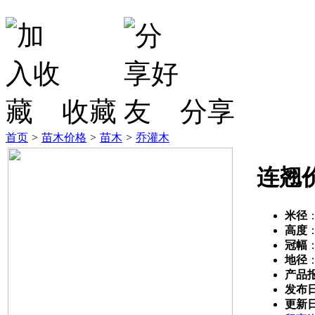
收藏
分享
首页
>
苗木价格
>
苗木
>
乔灌木
连翘
米径
高度
冠幅
地径
产品
发布
更新