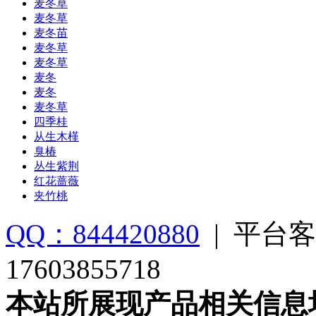
麦冬草
麦冬草
麦冬苗
麦冬草
麦冬草
麦冬
麦冬
麦冬草
四季桂
从生木槿
臭椿
丛生紫荆
红花蔷薇
夹竹桃
QQ：844420880
|
平台客
17603855718
本站所展现产品相关信息