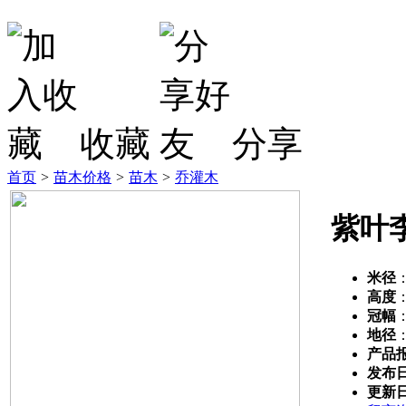
收藏
分享
首页
>
苗木价格
>
苗木
>
乔灌木
紫叶
米径
高度
冠幅
地径
产品
发布
更新