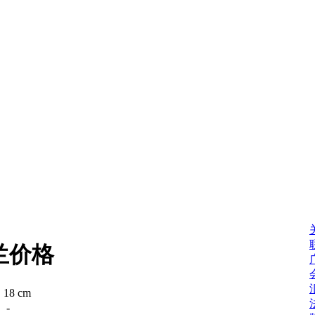
兰价格
：
18 cm
：
-