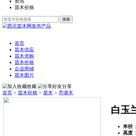
资讯
苗木价格
发布产品
首页
苗木供应
苗木求购
苗木价格
企业商铺
苗木图片
收藏
分享
首页
>
苗木价格
>
苗木
>
乔灌木
白玉
米径
高度