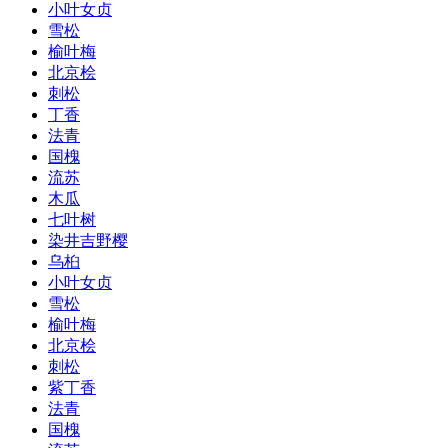
小叶女贞
雪松
榆叶梅
北京桧
刺松
丁香
法青
国槐
流苏
木瓜
七叶树
染井吉野樱
乌桕
小叶女贞
雪松
榆叶梅
北京桧
刺松
紫丁香
法青
国槐