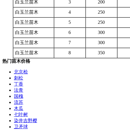
白玉兰苗木
3
200
白玉兰苗木
4
250
白玉兰苗木
5
250
白玉兰苗木
6
300
白玉兰苗木
7
300
白玉兰苗木
8
350
热门苗木价格
北京桧
刺松
丁香
法青
国槐
流苏
木瓜
七叶树
染井吉野樱
卫矛球