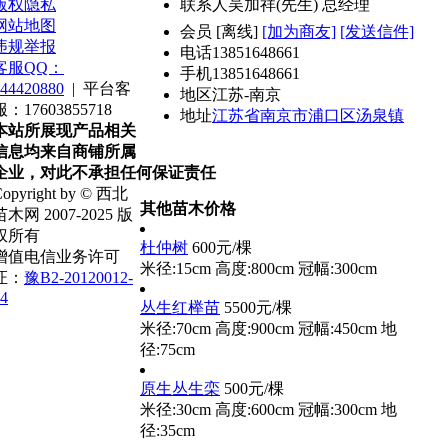
版权隐私
联系人
吴加祥(先生) 总经理
网站地图
会员
[
离线
]
[加为商友]
[发送信件]
违规举报
电话
13851648661
客服QQ：
手机
13851648661
44420880
|
平台客
地区
江苏-南京
服：17603855718
地址
江苏省南京市浦口区汤泉镇
本站所展现产品相关
信息均来自商铺所属
企业，对此不承担任何保证责任
opyright by © 西北
其他苗木价格
苗木网 2007-2025 版
权所有
杜仲树
600元/棵
增值电信业务许可
米径:15cm
高度:800cm
冠幅:300cm
证：
豫B2-20120012-
4
丛生红榉苗
5500元/棵
米径:70cm
高度:900cm
冠幅:450cm
地
径:75cm
原生丛生栾
500元/棵
米径:30cm
高度:600cm
冠幅:300cm
地
径:35cm