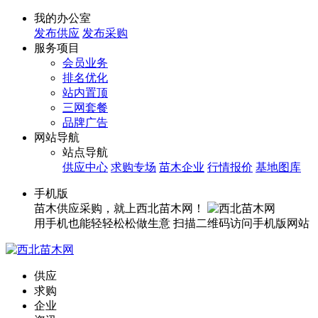
我的办公室
发布供应
发布采购
服务项目
会员业务
排名优化
站内置顶
三网套餐
品牌广告
网站导航
站点导航
供应中心
求购专场
苗木企业
行情报价
基地图库
手机版
苗木供应采购，就上西北苗木网！
用手机也能轻轻松松做生意
扫描二维码访问手机版网站
供应
求购
企业