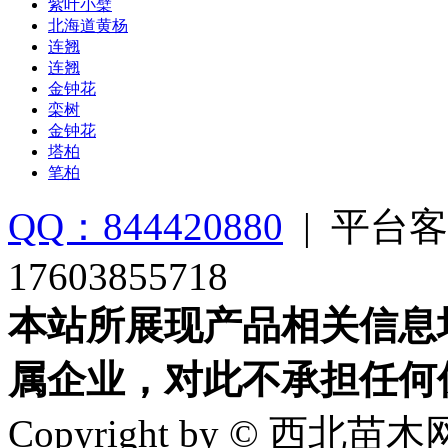
紫叶小檗
北海道黄杨
连翘
连翘
金钟花
栾树
金钟花
塔柏
笔柏
QQ：844420880
|
平台客
17603855718
本站所展现产品相关信息
属企业，对此不承担任何
Copyright by © 西北苗木网