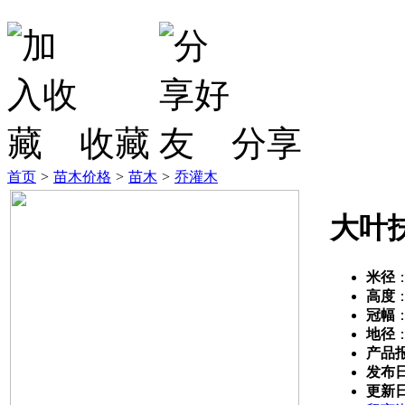
收藏
分享
首页
>
苗木价格
>
苗木
>
乔灌木
大叶
米径
高度
冠幅
地径
产品
发布
更新