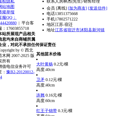
版权隐私
联系人
房林杰(先生) 销售经理
网站地图
会员
[
离线
]
[加为商友]
[发送信件]
违规举报
电话
13851375668
客服QQ：
手机
17802571222
44420880
|
平台客
地区
江苏-宿迁
服：17603855718
地址
江苏省宿迁市沭阳县新河镇
本站所展现产品相关
信息均来自商铺所属
企业，对此不承担任何保证责任
opyright by © 西北
其他苗木价格
苗木网 2007-2025 版
权所有
大叶黄杨
0.2元/棵
增值电信业务许可
高度:40cm
证：
豫B2-20120012-
4
卫矛
0.12元/棵
高度:40cm
连翘
0.16元/棵
高度:60cm
红王子锦带
0.3元/棵