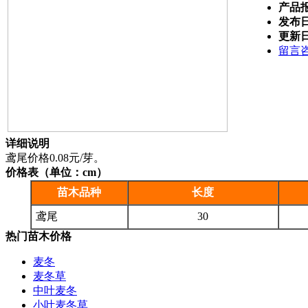
产品
发布
更新
留言
详细说明
鸢尾价格0.08元/芽。
价格表（单位：cm）
苗木品种
长度
鸢尾
30
热门苗木价格
麦冬
麦冬草
中叶麦冬
小叶麦冬草