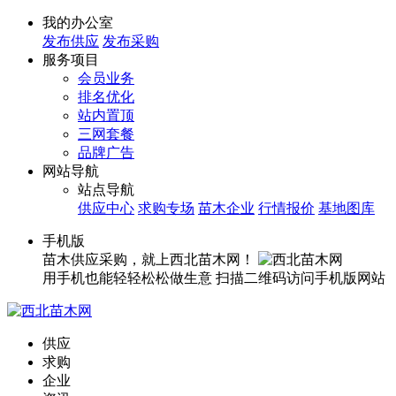
我的办公室
发布供应
发布采购
服务项目
会员业务
排名优化
站内置顶
三网套餐
品牌广告
网站导航
站点导航
供应中心
求购专场
苗木企业
行情报价
基地图库
手机版
苗木供应采购，就上西北苗木网！
用手机也能轻轻松松做生意
扫描二维码访问手机版网站
供应
求购
企业