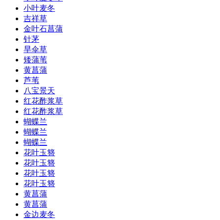
小叶麦冬
吉祥草
金叶石菖蒲
针茅
旱伞草
矮蒲苇
黄菖蒲
芦苇
八宝景天
红花酢浆草
红花酢浆草
蝴蝶兰
蝴蝶兰
蝴蝶兰
花叶玉簪
花叶玉簪
花叶玉簪
花叶玉簪
黄菖蒲
黄菖蒲
金边麦冬