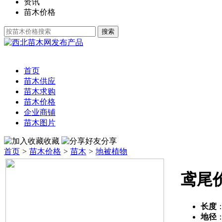
资讯
苗木价格
发布产品
首页
苗木供应
苗木求购
苗木价格
企业商铺
苗木图片
收藏
分享
首页
>
苗木价格
>
苗木
>
地被植物
鸢尾
长度
地径