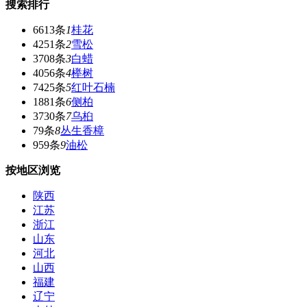
搜索排行
6613条
1
桂花
4251条
2
雪松
3708条
3
白蜡
4056条
4
榉树
7425条
5
红叶石楠
1881条
6
侧柏
3730条
7
乌桕
79条
8
丛生香樟
959条
9
油松
按地区浏览
陕西
江苏
浙江
山东
河北
山西
福建
辽宁