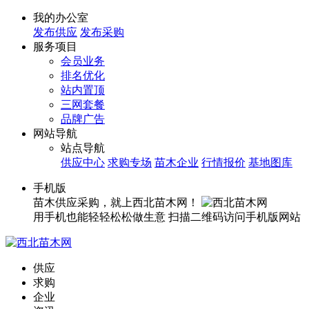
我的办公室
发布供应
发布采购
服务项目
会员业务
排名优化
站内置顶
三网套餐
品牌广告
网站导航
站点导航
供应中心
求购专场
苗木企业
行情报价
基地图库
手机版
苗木供应采购，就上西北苗木网！
用手机也能轻轻松松做生意
扫描二维码访问手机版网站
供应
求购
企业