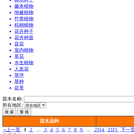
藤本植物
地被植物
竹类植物
棕榈植物
花卉种子
花卉种苗
盆花
室内植物
草花
水生植物
人造花
草坪
草种
盆景
苗木名称:
所在地区:
苗木品种
«上一页
1
2
…
3
4
5
6
7
8
9
…
2314
2315
下一页