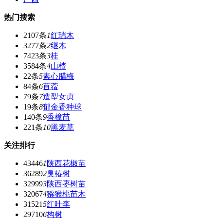
热门搜索
2107条
1
红瑞木
3277条
2
继木
7423条
3
桂
3584条
4
山楂
22条
5
素心腊梅
84条
6
苜蓿
79条
7
造型女贞
19条
8
郁金香种球
140条
9
香樟苗
221条
10
黑麦草
关注排行
43446
1
陕西花椒苗
36289
2
臭椿树
32999
3
陕西枣树苗
32067
4
猕猴桃苗木
31521
5
红叶李
29710
6
构树