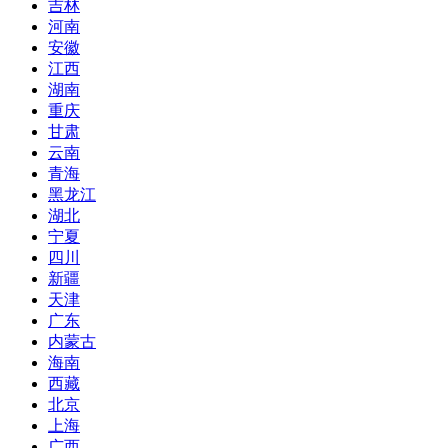
吉林
河南
安徽
江西
湖南
重庆
甘肃
云南
青海
黑龙江
湖北
宁夏
四川
新疆
天津
广东
内蒙古
海南
西藏
北京
上海
广西