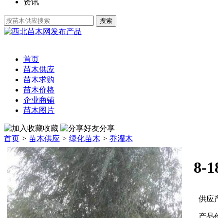
资讯
发布产品
首页
苗木供应
苗木求购
苗木价格
企业商铺
苗木图片
收藏
分享
首页
>
苗木供应
>
绿化苗木
>
乔灌木
8-
供应
产品