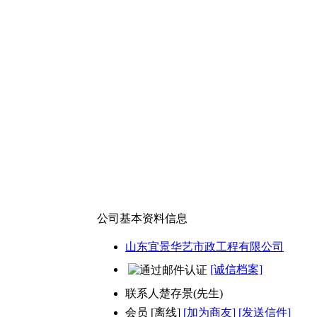
公司基本资料信息
山东宜景华艺市政工程有限公司
[诚信档案]
联系人
楚存景(先生)
会员
[
离线
]
[加为商友]
[发送信件]