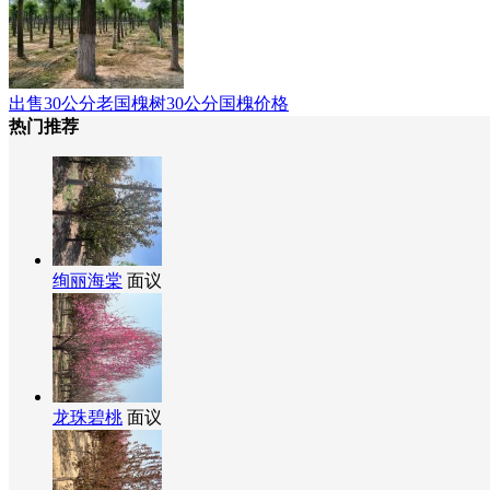
出售30公分老国槐树30公分国槐价格
热门推荐
绚丽海棠
面议
龙珠碧桃
面议