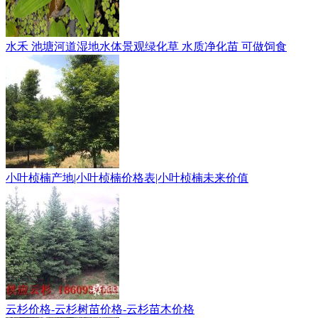
水禾 池塘河道湿地水体景观绿化草 水质净化苗 可做饲食
小叶桢楠产地|小叶桢楠价格表|小叶桢楠未来价值
云杉价格-云杉树苗价格-云杉苗木价格