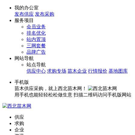
我的办公室
发布供应
发布采购
服务项目
会员业务
排名优化
站内置顶
三网套餐
品牌广告
网站导航
站点导航
供应中心
求购专场
苗木企业
行情报价
基地图库
手机版
苗木供应采购，就上西北苗木网！
用手机也能轻轻松松做生意
扫描二维码访问手机版网站
供应
求购
企业