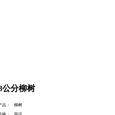
18公分柳树
产品：
柳树
价格：
面议