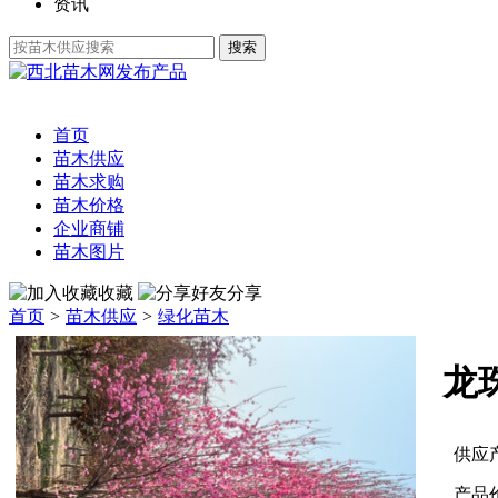
资讯
发布产品
首页
苗木供应
苗木求购
苗木价格
企业商铺
苗木图片
收藏
分享
首页
>
苗木供应
>
绿化苗木
龙
供应
产品