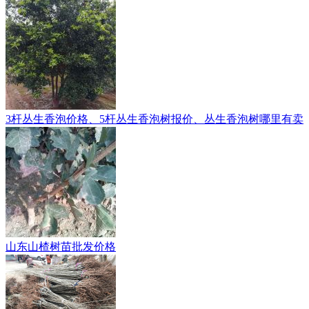
3杆丛生香泡价格、5杆丛生香泡树报价、丛生香泡树哪里有卖
山东山楂树苗批发价格