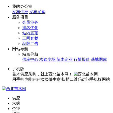
我的办公室
发布供应
发布采购
服务项目
会员业务
排名优化
站内置顶
三网套餐
品牌广告
网站导航
站点导航
供应中心
求购专场
苗木企业
行情报价
基地图库
手机版
苗木供应采购，就上西北苗木网！
用手机也能轻轻松松做生意
扫描二维码访问手机版网站
供应
求购
企业