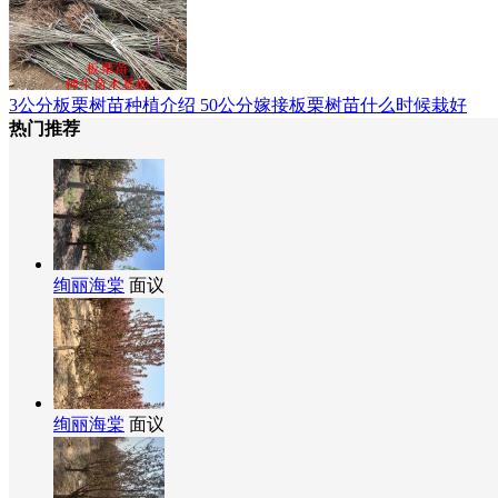
3公分板栗树苗种植介绍 50公分嫁接板栗树苗什么时候栽好
热门推荐
绚丽海棠
面议
绚丽海棠
面议