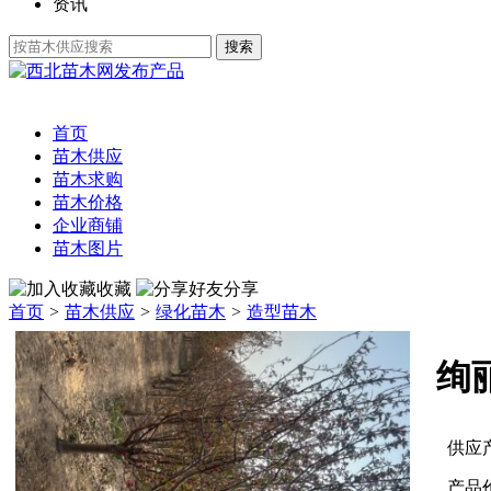
资讯
发布产品
首页
苗木供应
苗木求购
苗木价格
企业商铺
苗木图片
收藏
分享
首页
>
苗木供应
>
绿化苗木
>
造型苗木
绚
供应
产品