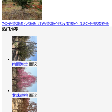
7公分茶花多少钱低_江西茶花价格没有差价_3-8公分规格齐全
热门推荐
绚丽海棠
面议
龙珠碧桃
面议