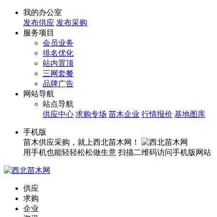
我的办公室
发布供应
发布采购
服务项目
会员业务
排名优化
站内置顶
三网套餐
品牌广告
网站导航
站点导航
供应中心
求购专场
苗木企业
行情报价
基地图库
手机版
苗木供应采购，就上西北苗木网！
用手机也能轻轻松松做生意
扫描二维码访问手机版网站
供应
求购
企业