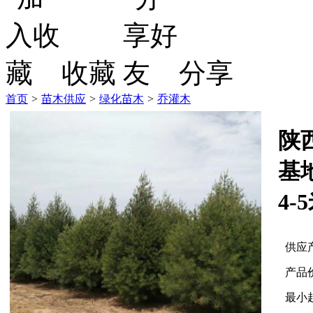
收藏
分享
首页
>
苗木供应
>
绿化苗木
>
乔灌木
陕
基
4-
供应
产品
最小