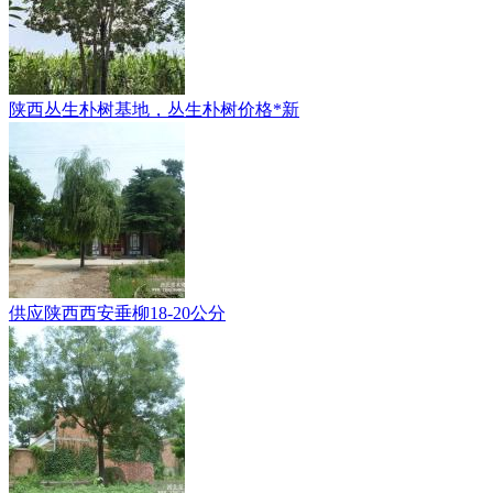
陕西丛生朴树基地，丛生朴树价格*新
供应陕西西安垂柳18-20公分