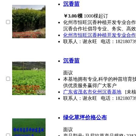
沉香苗
￥3.00/棵
1000棵起订
化州市恒旺沉香种植开发专业合作
沉香合作社倡导专业、务实、高效
化州市恒旺沉香种植开发专业合作
联系人：谢永旺
电话：
18218073
沉香苗
面议
本基地拥有专业,科学的种苗培育技
供优质服务赢得广大客户
广东省茂名市化州沉香基地
[未
联系人：谢永旺
电话：
18218073
绿化草坪价格公布
面议
产品型号: 马尼拉草产品规格: 23*23*