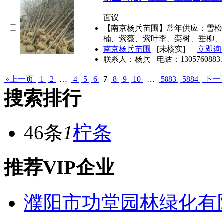
面议
【南京杨兵苗圃】常年供应：雪松
楠、紫薇、紫叶李、栾树、垂柳、
南京杨兵苗圃
[未核实]
立即询
联系人：杨兵
电话：
1305760883
«上一页
1
2
…
4
5
6
7
8
9
10
…
5883
5884
下一
搜索排行
46条
1
柠条
推荐VIP企业
濮阳市功堂园林绿化有