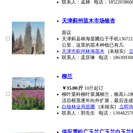
联系人：孟林
电话：
1852203860
天津蓟州苗木市场银杏
面议
天津蓟县林海苗圃位于手机13672
公里，这里的苗木种植已有几
天津市蓟州林海苗木
[未核实]
联系人：孟庆琳
电话：
18630930
柳兰
￥35.00/斤
10斤起订
柳叶菜科柳叶菜属柳兰，株高1-
活后根茎逐年向外扩展，最后连
白狼林业局苗圃
[未核实]
立即
联系人：郭先生
电话：
13948257
供应雪松广玉兰广玉兰白玉兰