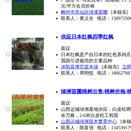
元/平方会员价格
郴州市苏仙区绿溪苗圃
[未核实
联系人：黄义全
电话：
15897350
供应日本红枫四季红枫
面议
日本红枫是产自日本的红色系鸡爪
我国引进栽培的主要品种
沭阳县博艺苗木场
[未核实]
立
联系人：周明悦
电话：
18662768
绿洲苗圃桃树出售/桃树价格/
面议
山西运城绿洲基地供应：白皮松两年
余万株，2-6米白皮松工程苗
山西运城绿洲苗木繁育中心
[未
联系人：陈富强
电话：
13453917