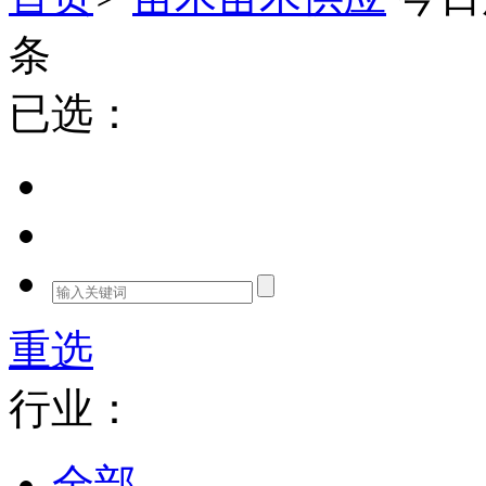
条
已选：
重选
行业：
全部