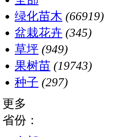
绿化苗木
(66919)
盆栽花卉
(345)
草坪
(949)
果树苗
(19743)
种子
(297)
更多
省份：