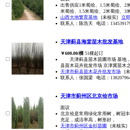
出售供应1米蜀侩、1.5米蜀侩、2
米蜀侩、1.5米蜀侩、2米蜀侩、3米
山西大地繁育基地
[未核实]
立
联系人：陈浩天
电话：
13453917
天津蓟县海棠苗木批发基地
￥600.00/棵
51棵起订
天津蓟县苗木苗圃市场 基地，
县苗木花卉批发市场 京津冀苗
天津市蓟县苗木花卉批发市场
[
联系人：张国梁
电话：
13820796
天津市蓟州区北京侩市场
面议
北京侩是常用绿化常用树，树冠丰
充足，成活率高，树形好，
天津市蓟州区金杉苗圃
[未核实