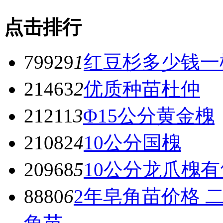
点击排行
79929
1
红豆杉多少钱一
21463
2
优质种苗杜仲
21211
3
Φ15公分黄金槐
21082
4
10公分国槐
20968
5
10公分龙爪槐有
8880
6
2年皂角苗价格 