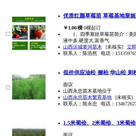
优质红颜草莓苗 草莓基地章姬
￥1.00/棵
0棵起订
1、四季塞娃草莓苗简介：美国品种,
液中多,硬度大,富香气
山西运城黄河苗木
[未核实]
立
联系人：陈浩然
电话：
15135976
低价供应油松 侧柏 华山松 刺
面议
山西永忠苗木基地位于
山西永忠苗木繁育基地
[未核实
联系人：陈永忠
电话：
13467262
1.5米蜀侩、2米蜀侩、3米蜀侩
面议