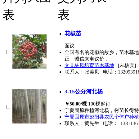
花椒苗
面议
全国有名的花椒的故乡，苗木基地有
正，诚信来电议价，
文县林凤培育苗木基地
[未核实
联系人：张美凤
电话：
13209391
3-15公分河北杨
￥50.00/棵
100棵起订
宁夏固原种植河北杨，树苗长得特别好3
宁夏固原市彭阳县农民个体户种植
联系人：黄先生
电话：
1381136