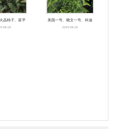
火晶柿子、富平
美国一号、晓文一号、科迪
柿子等柿子品种
亚、雷洁娜、塔玛拉等品种
5-08-19
2025-08-19
苗
樱桃