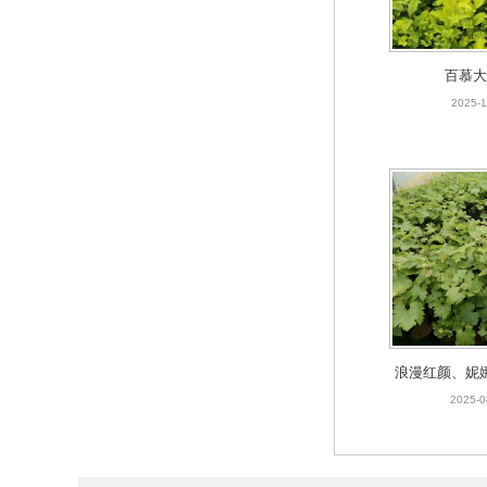
百慕大
2025-1
浪漫红颜、妮
八号等葡
2025-0