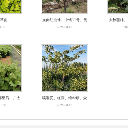
草皮
血肉红油蟠、中蟠11号、黄
太秋甜柿、
油蟠九号、早黄金、黄油蟠
尖柿、阳丰
1-17
2025-08-19
202
九号等品种
娜皇后、户太
嘎啦瓦、红露、维华硕、众
萄品种
成等苹果苗
8-19
2025-08-15