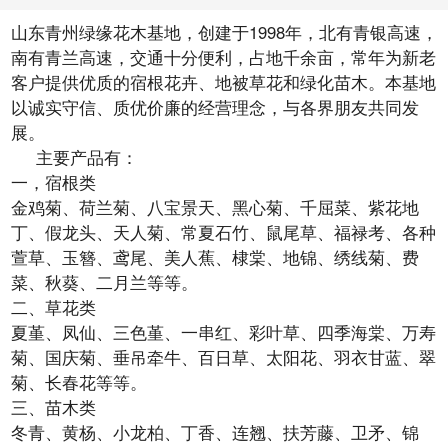
山东青州绿缘花木基地，创建于1998年，北有青银高速，
南有青兰高速，交通十分便利，占地千余亩，常年为新老
客户提供优质的宿根花卉、地被草花和绿化苗木。本基地
以诚实守信、质优价廉的经营理念，与各界朋友共同发
展。
主要产品有：
一，宿根类
金鸡菊、荷兰菊、八宝景天、黑心菊、千屈菜、紫花地
丁、假龙头、天人菊、常夏石竹、鼠尾草、福禄考、各种
萱草、玉簪、鸢尾、美人蕉、棣棠、地锦、绣线菊、费
菜、秋葵、二月兰等等。
二、草花类
夏堇、凤仙、三色堇、一串红、彩叶草、四季海棠、万寿
菊、国庆菊、垂吊牵牛、百日草、太阳花、羽衣甘蓝、翠
菊、长春花等等。
三、苗木类
冬青、黄杨、小龙柏、丁香、连翘、扶芳藤、卫矛、锦