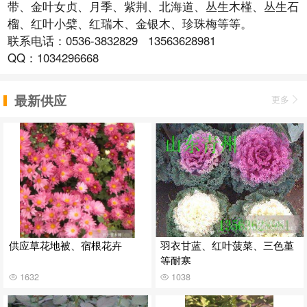
带、金叶女贞、月季、紫荆、北海道、丛生木槿、丛生石
榴、红叶小檗、红瑞木、金银木、珍珠梅等等。
联系电话：0536-3832829 13563628981
QQ：1034296668
最新供应
更多
供应草花地被、宿根花卉
羽衣甘蓝、红叶菠菜、三色堇
等耐寒
1632
1038