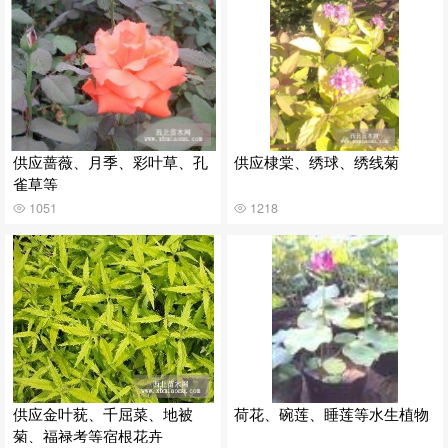
供应蔷薇、月季、彩叶草、孔
供应棣棠、绣球、绣线菊
雀草等
1051
1218
供应金叶莸、千屈菜、地被
荷花、碗莲、睡莲等水生植物
菊、福禄考等宿根花卉