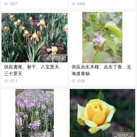
1267
1065
供应鸢尾、射干、八宝景天、
供应丛生木槿、丛生丁香、北
三七景天
海道黄杨
1211
1226