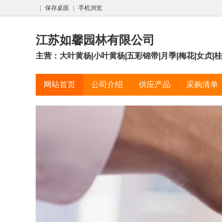
|
保存桌面
|
手机浏览
江苏如馨园林有限公司
主营：大叶黄杨|小叶黄杨|五彩锦带|月季|梅花|女贞|桂
网站首页
公司介绍
供应产品
采购清单