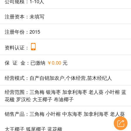
公司规模：1-10人
注册资本：未填写
注册年份：2015
资料认证：
保 证 金：已缴纳
￥0.00
元
经营模式：自产自销加农户,个体经营,苗木经纪人
经营范围：三角梅 银海枣 加拿利海枣 老人葵 小叶榕 蓝
花楹 罗汉松 大王椰子 布迪椰子
销售产品：三角梅 小叶榕 中东海枣 加拿利海枣 老人葵
大王椰子 狐尾椰子 蓝花楹