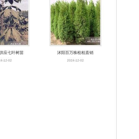
供应七叶树苗
沭阳百万株桧柏直销
4-12-02
2024-12-02