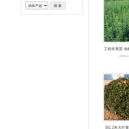
工程冬青苗 地
钱一
2024-1
冠1.2米大叶