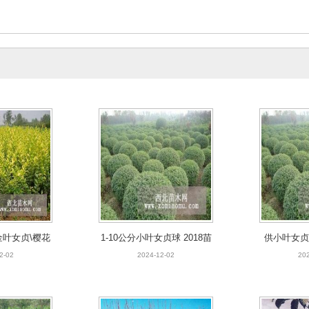
叶女贞\樱花
1-10公分小叶女贞球 2018苗
供小叶女贞
\桧柏
木价格表
2-02
2024-12-02
202