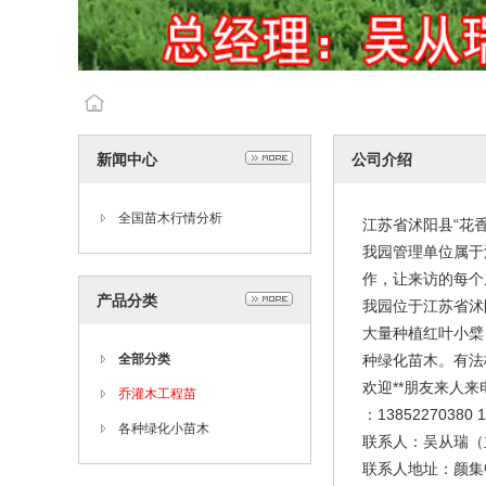
新闻中心
公司介绍
全国苗木行情分析
江苏省沭阳县“花
我园管理单位属于
作，让来访的每个
产品分类
我园位于江苏省沭
大量种植红叶小檗
全部分类
种绿化苗木。有法
欢迎**朋友来人来
乔灌木工程苗
：13852270380 1
各种绿化小苗木
联系人：吴从瑞（
联系人地址：颜集