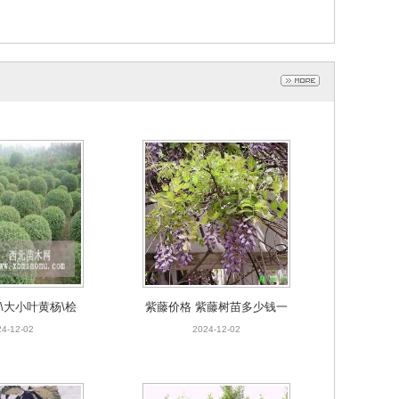
\大小叶黄杨\桧
紫藤价格 紫藤树苗多少钱一
柏
棵
4-12-02
2024-12-02