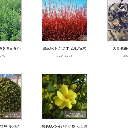
被冬青苗多少
高60公分红瑞木 2018苗木
大量低价
棵
详情
2-02
2024-12-02
202
黄杨球 基地苗
枝长80公分迎春价格 江苏迎