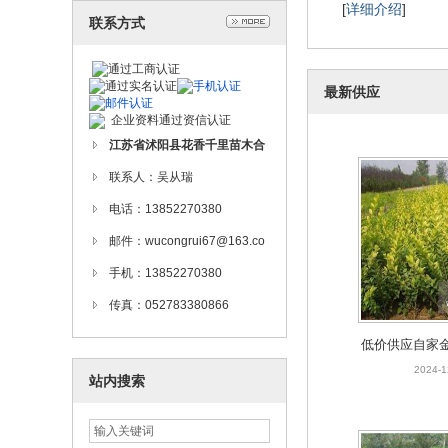
[
详细介绍
]
联系方式
最新供应
企业资料通过资信认证
江苏省沭阳县花香千里苗木合
作社
联系人：吴从瑞
电话：13852270380
邮件：wucongrui67@163.co
m
手机：13852270380
传真：052783380866
低价供应自家金
\小龙柏
2024-1
站内搜索