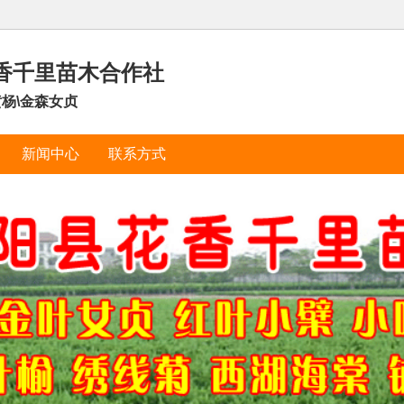
香千里苗木合作社
杨\金森女贞
新闻中心
联系方式