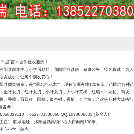
香千里”苗木合作社欢迎您！
沭阳县颜集中心小学后勤处，我园经营诚信，做事公平，待客真诚，为人
朋友放心，让每个朋友安心！
阳县颜集镇东，是**著名的花木**，现有苗圃占地120多亩，苗圃内各种
，金叶女贞，红叶女贞，小叶女贞，大小叶黄杨，红瑞木、龙柏、蜀块、
桐、香樟，百日红，国槐，银杏树，香椿，金丝柳，合欢等各种大规格行
电咨询！
5358329118 ：0527-83380866 QQ:1098606533 (花乡人)
主任） 联系地址：沭阳县颜集镇中心大街向南100米。
中心小学（院内）