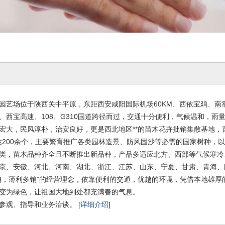
园艺场位于陕西关中平原，东距西安咸阳国际机场60KM、西依宝鸡、南
、西宝高速、108、G310国道跨径而过，交通十分便利，气候温和，
宏大，民风淳朴，治安良好，更是西北地区**的苗木花卉批销集散基地，
00余个，主要繁育推广各类园林造景、防风固沙等必需的国家树种，以
类，苗木品种齐全且不断推出新品种，产品多适应北方、西部等气候寒冷
京、安徽、河北、河南、湖北、浙江、江苏、山东、宁夏、甘肃、青海、
销，薄利多销”的经营理念，依靠便利的交通，优越的环境，凭借本地雄厚的
变为绿色，让祖国大地到处都充满春的气息。
参观、指导和业务洽谈。 [
详细介绍
]