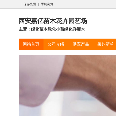
|
保存桌面
|
手机浏览
西安嘉亿苗木花卉园艺场
主营：绿化苗木绿化小苗绿化乔灌木
网站首页
公司介绍
供应产品
采购清单