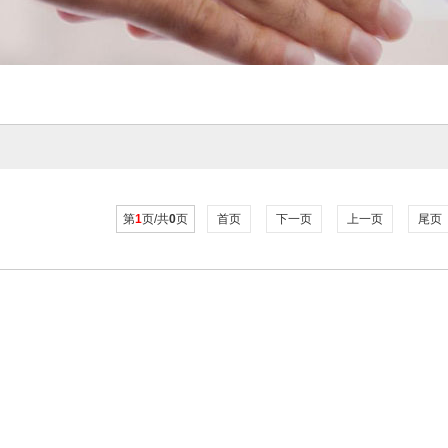
第
1
页/共
0
页
首页
下一页
上一页
尾页