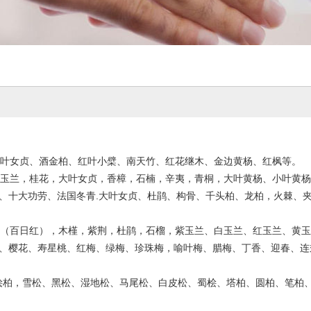
叶女贞、酒金柏、红叶小檗、南天竹、红花继木、金边黄杨、红枫等。
玉兰，桂花，大叶女贞，香樟，石楠，辛夷，青桐，大叶黄杨、小叶黄杨
、十大功劳、法国冬青.大叶女贞、杜鹃、构骨、千头柏、龙柏，火棘、
（百日红），木槿，紫荆，杜鹃，石榴，紫玉兰、白玉兰、红玉兰、黄玉
、樱花、寿星桃、红梅、绿梅、珍珠梅，喻叶梅、腊梅、丁香、迎春、连
桧柏，雪松、黑松、湿地松、马尾松、白皮松、蜀桧、塔柏、圆柏、笔柏