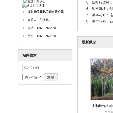
5：落叶行道树：
6：地被草坪：剑
潢川华美园林工程有限公司
7：藤本花卉：连
联系人：彭代林
8：草本花卉：石竹、
电话：13633768560
手机：13633768560
最新供应
站内搜索
刺柏松价格刺
米5刺柏出
2026-0