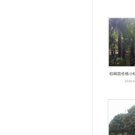
棕榈苗价格小棕
公分高棕榈苗
2026-0
用