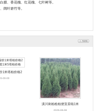
白腊、香花槐、红花槐、七叶树等。
、阔叶箬竹等。
价1米塔柏价格2
卖1米5塔柏价格
6-08-08
潢川刺柏桧柏便宜卖啦1米
高桧柏价格2米高刺柏卖
2026-08-08