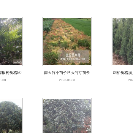
榈树价格50
南天竹小苗价格天竹芽苗价
刺柏价格潢
便宜卖棕榈树
格小灌木南天竹直销天竹
17年河
8-08
2026-08-08
202
途