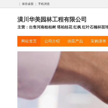
|
保存桌面
|
手机浏览
潢川华美园林工程有限公司
主营：出售河南桧柏树 塔柏桂花 红枫 红叶石楠杯苗
网站首页
公司介绍
供应产品
采购清单