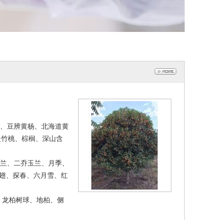
、豆辨黄杨、北海道黄
夹竹桃、棕榈、深山含
兰、二乔玉兰、月季、
翅、探春、六月雪、红
、龙柏树球、地柏、侧