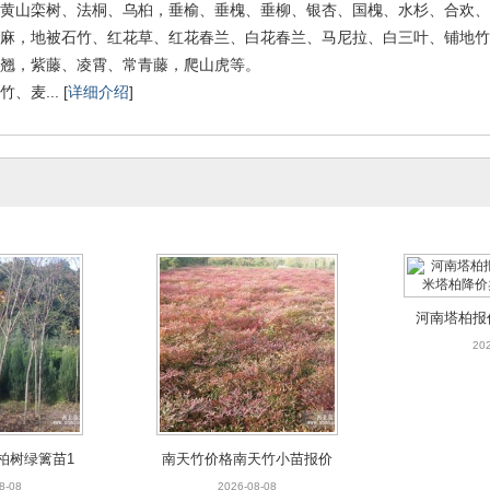
黄山栾树、法桐、乌桕，垂榆、垂槐、垂柳、银杏、国槐、水杉、合欢、
麻，地被石竹、红花草、红花春兰、白花春兰、马尼拉、白三叶、铺地竹
翘，紫藤、凌霄、常青藤，爬山虎等。
麦... [
详细介绍
]
河南塔柏报
米塔柏降价
202
柏树绿篱苗1
南天竹价格南天竹小苗报价
售刺柏树
出售南天竹工程苗天竹芽苗
8-08
2026-08-08