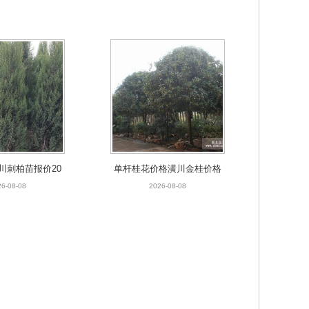
川刺柏苗报价20
单杆桂花价格潢川金桂价格
南刺柏大量供应
常年供应各种桂花
6-08-08
2026-08-08