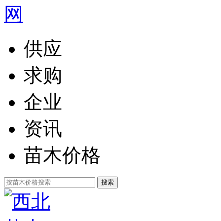
供应
求购
企业
资讯
苗木价格