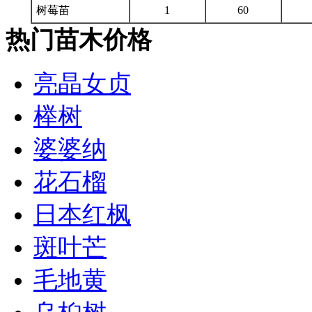
树莓苗
1
60
热门苗木价格
亮晶女贞
榉树
婆婆纳
花石榴
日本红枫
斑叶芒
毛地黄