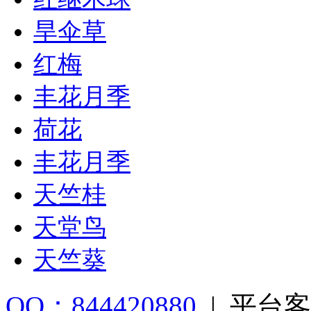
旱伞草
红梅
丰花月季
荷花
丰花月季
天竺桂
天堂鸟
天竺葵
QQ：844420880
|
平台客