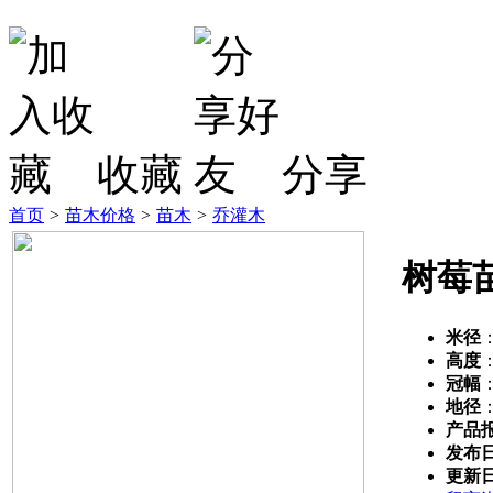
收藏
分享
首页
>
苗木价格
>
苗木
>
乔灌木
树莓
米径
高度
冠幅
地径
产品
发布
更新