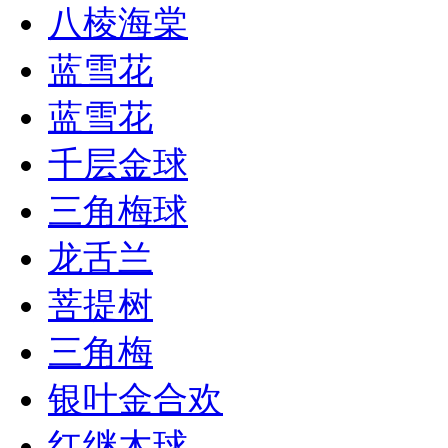
八棱海棠
蓝雪花
蓝雪花
千层金球
三角梅球
龙舌兰
菩提树
三角梅
银叶金合欢
红继木球