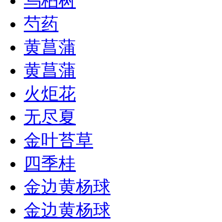
乌桕树
芍药
黄菖蒲
黄菖蒲
火炬花
无尽夏
金叶苔草
四季桂
金边黄杨球
金边黄杨球