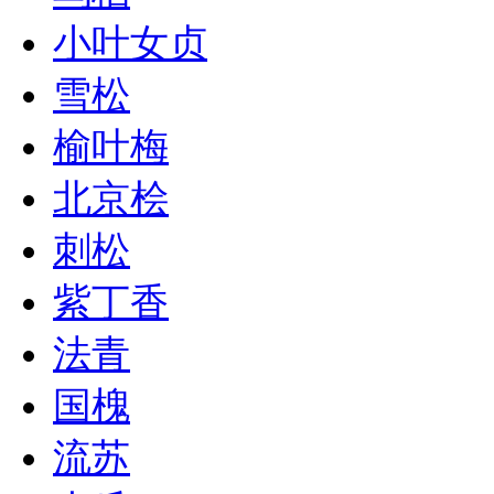
小叶女贞
雪松
榆叶梅
北京桧
刺松
紫丁香
法青
国槐
流苏