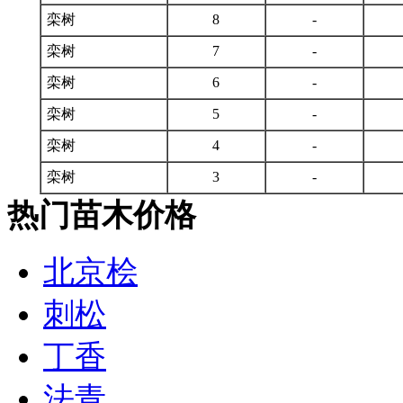
栾树
8
-
栾树
7
-
栾树
6
-
栾树
5
-
栾树
4
-
栾树
3
-
热门苗木价格
北京桧
刺松
丁香
法青