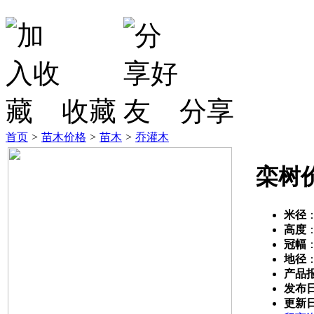
收藏
分享
首页
>
苗木价格
>
苗木
>
乔灌木
栾树
米径
高度
冠幅
地径
产品
发布
更新