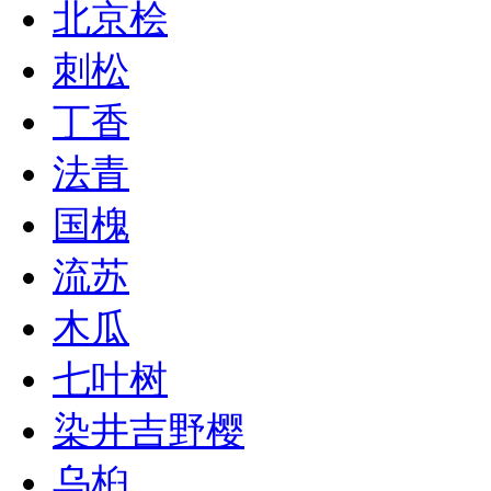
北京桧
刺松
丁香
法青
国槐
流苏
木瓜
七叶树
染井吉野樱
乌桕