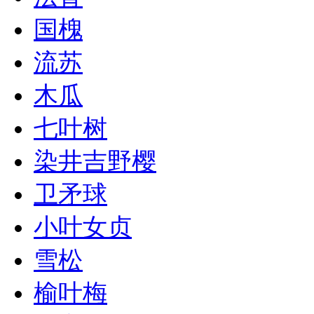
国槐
流苏
木瓜
七叶树
染井吉野樱
卫矛球
小叶女贞
雪松
榆叶梅