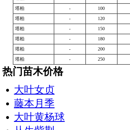
塔柏
-
100
塔柏
-
120
塔柏
-
150
塔柏
-
180
塔柏
-
200
塔柏
-
250
热门苗木价格
大叶女贞
藤本月季
大叶黄杨球