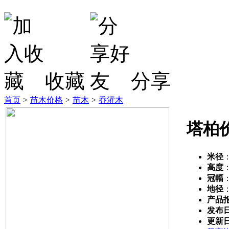
收藏
分享
首页
>
苗木价格
>
苗木
>
乔灌木
塔柏
米径
高度
冠幅
地径
产品
发布
更新