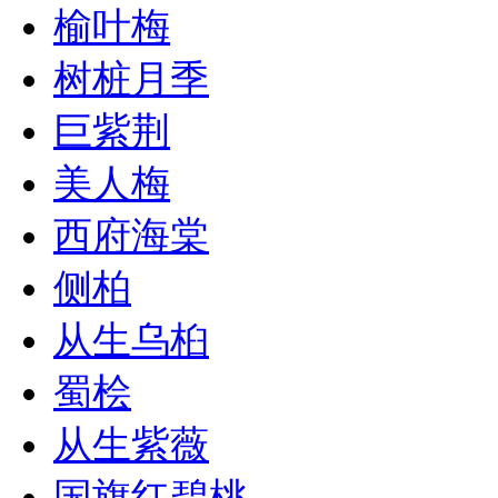
榆叶梅
树桩月季
巨紫荆
美人梅
西府海棠
侧柏
从生乌桕
蜀桧
从生紫薇
国旗红碧桃