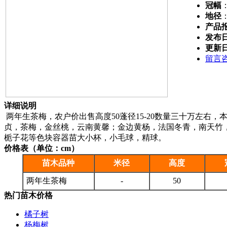
冠幅
地径
产品
发布
更新
留言
详细说明
两年生茶梅，农户价出售高度50蓬径15-20数量三十万左右
贞，茶梅，金丝桃，云南黄馨；金边黄杨，法国冬青，南天竹
栀子花等色块容器苗大小杯，小毛球，精球。
价格表（单位：cm）
苗木品种
米径
高度
两年生茶梅
-
50
热门苗木价格
橘子树
杨梅树