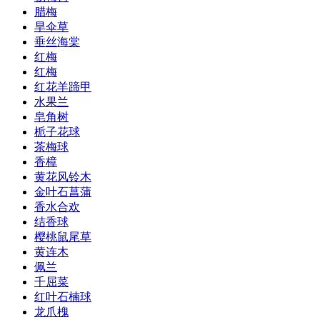
腊梅
旱伞草
垂丝海棠
红梅
红梅
红花羊蹄甲
水果兰
皂角树
栀子花球
茶梅球
香樟
黄花风铃木
金叶石菖蒲
香水合欢
结香球
樱桃鼠尾草
黄连木
佩兰
千屈菜
红叶石楠球
龙爪槐