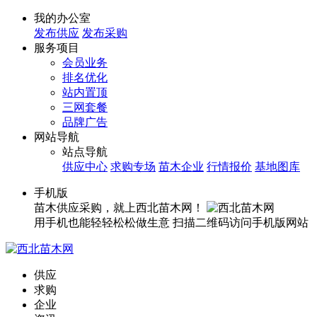
我的办公室
发布供应
发布采购
服务项目
会员业务
排名优化
站内置顶
三网套餐
品牌广告
网站导航
站点导航
供应中心
求购专场
苗木企业
行情报价
基地图库
手机版
苗木供应采购，就上西北苗木网！
用手机也能轻轻松松做生意
扫描二维码访问手机版网站
供应
求购
企业