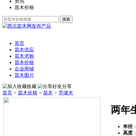
资讯
苗木价格
发布产品
首页
苗木供应
苗木求购
苗木价格
企业商铺
苗木图片
收藏
分享
首页
>
苗木价格
>
苗木
>
乔灌木
两年
米径
高度