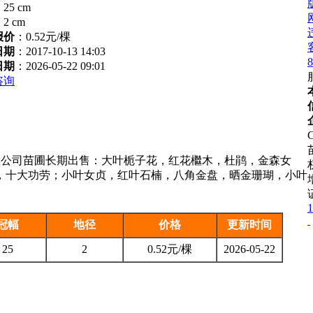
：
25 cm
：
2 cm
报价
：
0.52元/棵
日期
：2017-10-13 14:03
8
日期
：2026-05-22 09:01
咨询
C
，本公司苗圃长期出售：大叶栀子花，红花檵木，杜鹃，金森女
，十大功劳；小叶女贞，红叶石楠，八角金盘，晒金珊瑚，小叶
1
冠幅
地径
价格
更新时间
25
2
0.52元/棵
2026-05-22