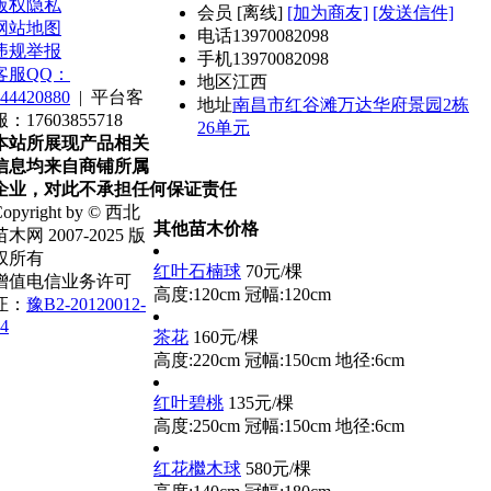
版权隐私
会员
[
离线
]
[加为商友]
[发送信件]
网站地图
电话
13970082098
违规举报
手机
13970082098
客服QQ：
地区
江西
44420880
|
平台客
地址
南昌市红谷滩万达华府景园2栋
服：17603855718
26单元
本站所展现产品相关
信息均来自商铺所属
企业，对此不承担任何保证责任
opyright by © 西北
其他苗木价格
苗木网 2007-2025 版
权所有
红叶石楠球
70元/棵
增值电信业务许可
高度:120cm
冠幅:120cm
证：
豫B2-20120012-
4
茶花
160元/棵
高度:220cm
冠幅:150cm
地径:6cm
红叶碧桃
135元/棵
高度:250cm
冠幅:150cm
地径:6cm
红花檵木球
580元/棵