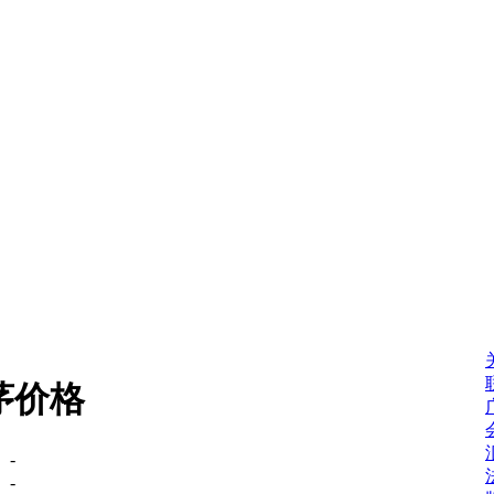
茅价格
：
-
：
-