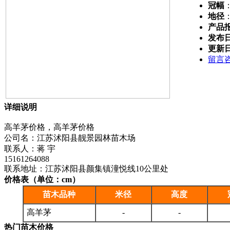
冠幅
地径
产品
发布
更新
留言
详细说明
高羊茅价格，高羊茅价格
公司名：江苏沭阳县靓景园林苗木场
联系人：蒋 宇
15161264088
联系地址：江苏沭阳县颜集镇潼悦线10公里处
价格表（单位：cm）
苗木品种
米径
高度
高羊茅
-
-
热门苗木价格