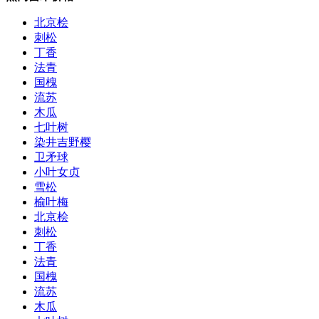
北京桧
刺松
丁香
法青
国槐
流苏
木瓜
七叶树
染井吉野樱
卫矛球
小叶女贞
雪松
榆叶梅
北京桧
刺松
丁香
法青
国槐
流苏
木瓜