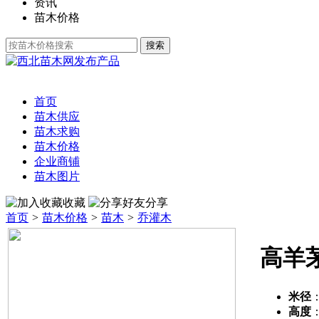
资讯
苗木价格
发布产品
首页
苗木供应
苗木求购
苗木价格
企业商铺
苗木图片
收藏
分享
首页
>
苗木价格
>
苗木
>
乔灌木
高羊
米径
高度