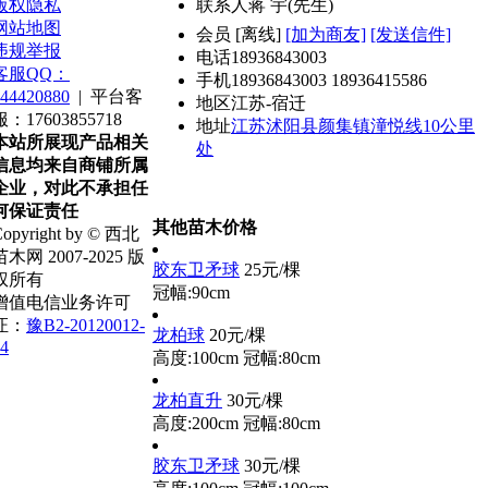
版权隐私
联系人
蒋 宇(先生)
网站地图
会员
[
离线
]
[加为商友]
[发送信件]
违规举报
电话
18936843003
客服QQ：
手机
18936843003 18936415586
44420880
|
平台客
地区
江苏-宿迁
服：17603855718
地址
江苏沭阳县颜集镇潼悦线10公里
本站所展现产品相关
处
信息均来自商铺所属
企业，对此不承担任
何保证责任
其他苗木价格
opyright by © 西北
苗木网 2007-2025 版
胶东卫矛球
25元/棵
权所有
冠幅:90cm
增值电信业务许可
证：
豫B2-20120012-
龙柏球
20元/棵
4
高度:100cm
冠幅:80cm
龙柏直升
30元/棵
高度:200cm
冠幅:80cm
胶东卫矛球
30元/棵