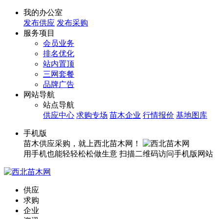
我的办公室
发布供应
发布采购
服务项目
会员业务
排名优化
站内置顶
三网套餐
品牌广告
网站导航
站点导航
供应中心
求购专场
苗木企业
行情报价
基地图库
手机版
苗木供应采购，就上西北苗木网！
用手机也能轻轻松松做生意
扫描二维码访问手机版网站
供应
求购
企业