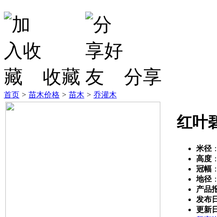
收藏
分享
首页
>
苗木价格
>
苗木
>
乔灌木
红叶
米径
高度
冠幅
地径
产品
发布
更新