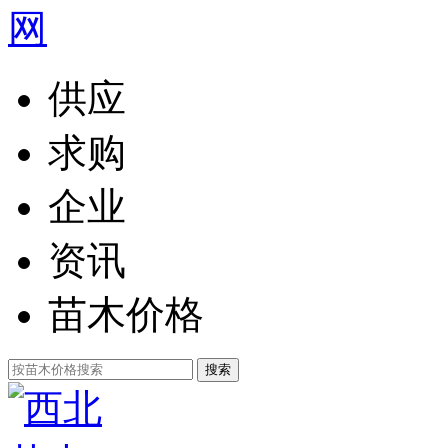
供应
求购
企业
资讯
苗木价格