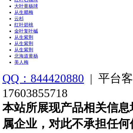
大叶黄杨球
从生腊梅
云杉
红叶碧桃
金叶复叶槭
从生紫荆
从生紫荆
从生紫荆
北海道黄杨
美人梅
QQ：844420880
|
平台客
17603855718
本站所展现产品相关信息
属企业，对此不承担任何