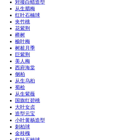
对接白蜡造型
从生腊梅
红叶石楠球
夹竹桃
花紫荆
榉树
榆叶梅
树桩月季
巨紫荆
美人梅
西府海棠
侧柏
从生乌桕
蜀桧
从生紫薇
国旗红碧桃
大叶女贞
造型元宝
小叶黄杨造型
刺柏球
金枝槐
红叶石楠球