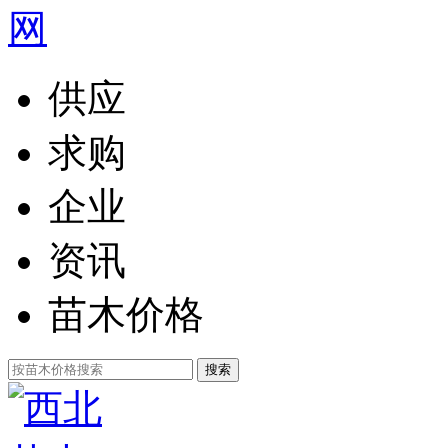
供应
求购
企业
资讯
苗木价格