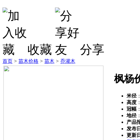
收藏
分享
首页
>
苗木价格
>
苗木
>
乔灌木
枫杨
米径
高度
冠幅
地径
产品
发布
更新