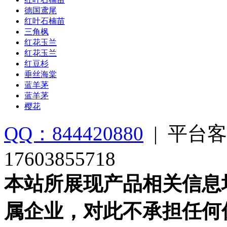
德国鸢尾
红叶石楠苗
三角枫
红花玉兰
红花玉兰
红豆杉
垂丝海棠
蓝羊茅
蓝羊茅
樱花
QQ：844420880
|
平台客
17603855718
本站所展现产品相关信息
属企业，对此不承担任何