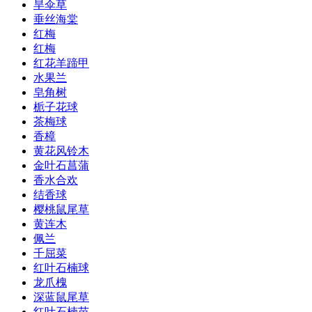
旱伞草
垂丝海棠
红梅
红梅
红花羊蹄甲
水果兰
皂角树
栀子花球
茶梅球
香樟
黄花风铃木
金叶石菖蒲
香水合欢
结香球
樱桃鼠尾草
黄连木
佩兰
千屈菜
红叶石楠球
龙爪槐
深蓝鼠尾草
红叶石楠苗