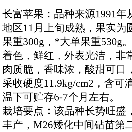
长富苹果：品种来源1991
地区11月上旬成熟，果实为圆
果重300g，*大单果重53
着色，鲜红，外表光洁，非
肉质脆，香味浓，酸甜可口，
采收硬度11.9kg/cm2，含
温下可贮存6-7个月左右。
栽培要点
：
该品种长势旺盛
丰产，M26矮化中间砧苗第