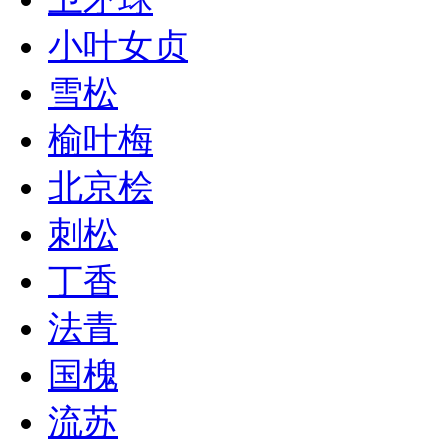
小叶女贞
雪松
榆叶梅
北京桧
刺松
丁香
法青
国槐
流苏