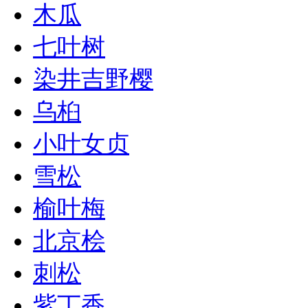
木瓜
七叶树
染井吉野樱
乌桕
小叶女贞
雪松
榆叶梅
北京桧
刺松
紫丁香