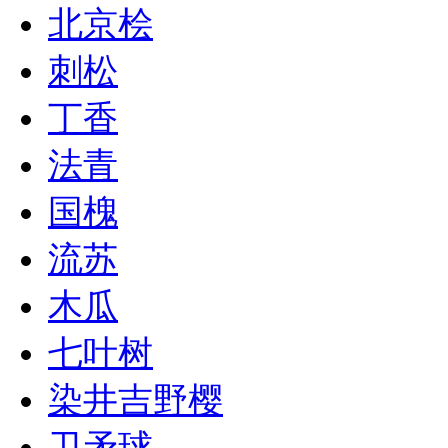
北京桧
刺松
丁香
法青
国槐
流苏
木瓜
七叶树
染井吉野樱
卫矛球