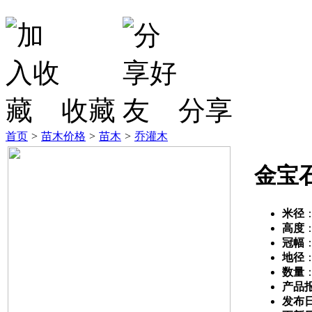
收藏
分享
首页
>
苗木价格
>
苗木
>
乔灌木
金宝
米径
高度
冠幅
地径
数量
产品
发布