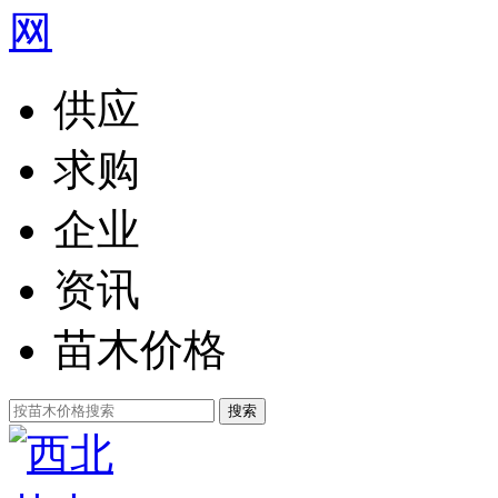
供应
求购
企业
资讯
苗木价格