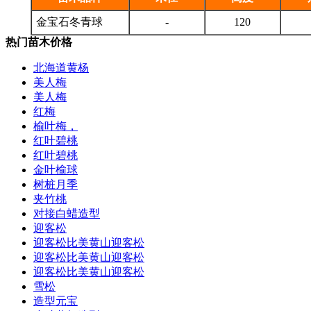
金宝石冬青球
-
120
热门苗木价格
北海道黄杨
美人梅
美人梅
红梅
榆叶梅，
红叶碧桃
红叶碧桃
金叶榆球
树桩月季
夹竹桃
对接白蜡造型
迎客松
迎客松比美黄山迎客松
迎客松比美黄山迎客松
迎客松比美黄山迎客松
雪松
造型元宝