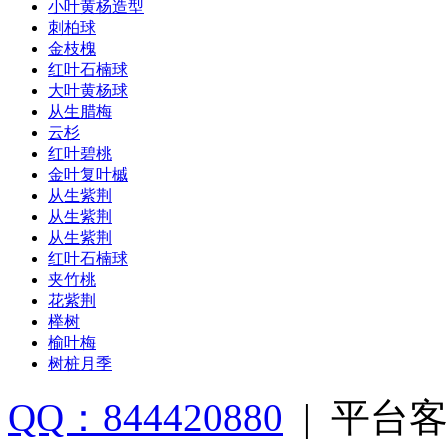
小叶黄杨造型
刺柏球
金枝槐
红叶石楠球
大叶黄杨球
从生腊梅
云杉
红叶碧桃
金叶复叶槭
从生紫荆
从生紫荆
从生紫荆
红叶石楠球
夹竹桃
花紫荆
榉树
榆叶梅
树桩月季
QQ：844420880
|
平台客