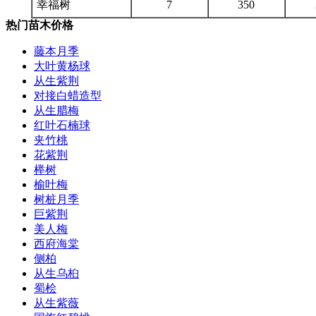
幸福树
7
350
热门苗木价格
藤本月季
大叶黄杨球
从生紫荆
对接白蜡造型
从生腊梅
红叶石楠球
夹竹桃
花紫荆
榉树
榆叶梅
树桩月季
巨紫荆
美人梅
西府海棠
侧柏
从生乌桕
蜀桧
从生紫薇