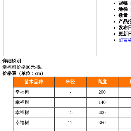
冠幅
地径
数量
产品
发布
更新
留言
详细说明
幸福树价格80元/棵。
价格表（单位：cm）
苗木品种
米径
高度
幸福树
-
200
幸福树
-
140
幸福树
15
400
幸福树
12
360