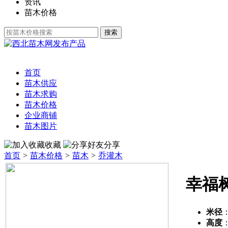
资讯
苗木价格
发布产品
首页
苗木供应
苗木求购
苗木价格
企业商铺
苗木图片
收藏
分享
首页
>
苗木价格
>
苗木
>
乔灌木
幸福
米径
高度