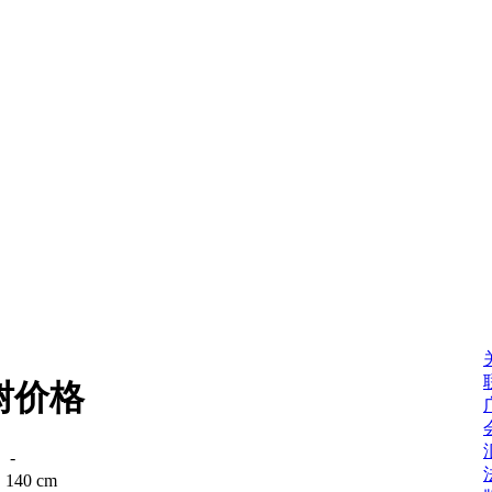
树价格
：
-
：
140 cm