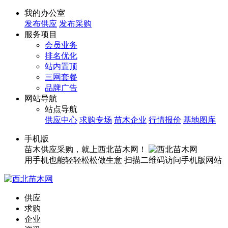
我的办公室
发布供应
发布采购
服务项目
会员业务
排名优化
站内置顶
三网套餐
品牌广告
网站导航
站点导航
供应中心
求购专场
苗木企业
行情报价
基地图库
手机版
苗木供应采购，就上西北苗木网！
用手机也能轻轻松松做生意
扫描二维码访问手机版网站
供应
求购
企业