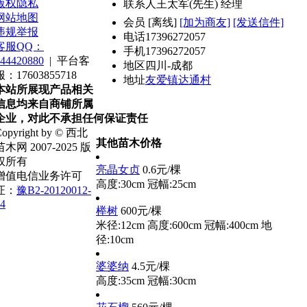
版权隐私
联系人
王太军(先生) 经理
网站地图
会员
[
离线
]
[加为商友]
[发送信件]
违规举报
电话
17396272057
客服QQ：
手机
17396272057
44420880
|
平台客
地区
四川-成都
服：17603855718
地址
友爱镇达通村
本站所展现产品相关
信息均来自商铺所属
企业，对此不承担任何保证责任
opyright by © 西北
其他苗木价格
苗木网 2007-2025 版
权所有
亮晶女贞
0.6元/棵
增值电信业务许可
高度:30cm
冠幅:25cm
证：
豫B2-20120012-
4
榉树
600元/棵
米径:12cm
高度:600cm
冠幅:400cm
地
径:10cm
婆婆纳
4.5元/棵
高度:35cm
冠幅:30cm