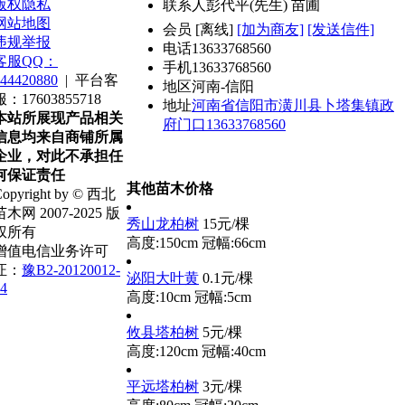
版权隐私
联系人
彭代平(先生) 苗圃
网站地图
会员
[
离线
]
[加为商友]
[发送信件]
违规举报
电话
13633768560
客服QQ：
手机
13633768560
44420880
|
平台客
地区
河南-信阳
服：17603855718
地址
河南省信阳市潢川县卜塔集镇政
本站所展现产品相关
府门口13633768560
信息均来自商铺所属
企业，对此不承担任
何保证责任
其他苗木价格
opyright by © 西北
苗木网 2007-2025 版
秀山龙柏树
15元/棵
权所有
高度:150cm
冠幅:66cm
增值电信业务许可
证：
豫B2-20120012-
泌阳大叶黄
0.1元/棵
4
高度:10cm
冠幅:5cm
攸县塔柏树
5元/棵
高度:120cm
冠幅:40cm
平远塔柏树
3元/棵