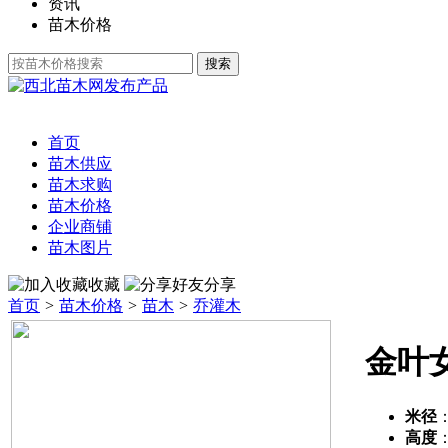
资讯
苗木价格
发布产品
首页
苗木供应
苗木求购
苗木价格
企业商铺
苗木图片
收藏
分享
首页
>
苗木价格
>
苗木
>
乔灌木
金叶
米径
高度