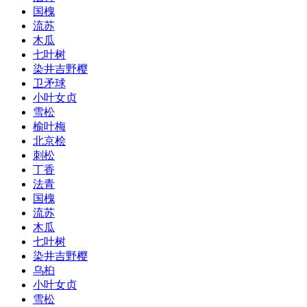
国槐
流苏
木瓜
七叶树
染井吉野樱
卫矛球
小叶女贞
雪松
榆叶梅
北京桧
刺松
丁香
法青
国槐
流苏
木瓜
七叶树
染井吉野樱
乌桕
小叶女贞
雪松