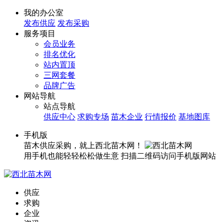
我的办公室
发布供应
发布采购
服务项目
会员业务
排名优化
站内置顶
三网套餐
品牌广告
网站导航
站点导航
供应中心
求购专场
苗木企业
行情报价
基地图库
手机版
苗木供应采购，就上西北苗木网！
用手机也能轻轻松松做生意
扫描二维码访问手机版网站
供应
求购
企业