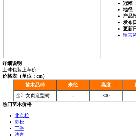
冠幅
地径
产品
发布
更新
留言
详细说明
土球包装上车价
价格表（单位：cm）
苗木品种
米径
高度
金叶女贞造型树
-
300
热门苗木价格
北京桧
刺松
丁香
法青