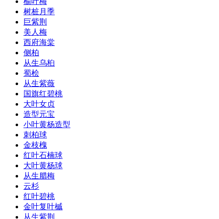
榆叶梅
树桩月季
巨紫荆
美人梅
西府海棠
侧柏
从生乌桕
蜀桧
从生紫薇
国旗红碧桃
大叶女贞
造型元宝
小叶黄杨造型
刺柏球
金枝槐
红叶石楠球
大叶黄杨球
从生腊梅
云杉
红叶碧桃
金叶复叶槭
从生紫荆