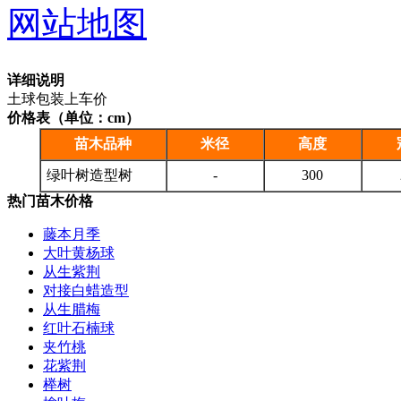
网站地图
详细说明
土球包装上车价
价格表（单位：cm）
苗木品种
米径
高度
绿叶树造型树
-
300
热门苗木价格
藤本月季
大叶黄杨球
从生紫荆
对接白蜡造型
从生腊梅
红叶石楠球
夹竹桃
花紫荆
榉树