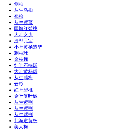
侧柏
从生乌桕
蜀桧
从生紫薇
国旗红碧桃
大叶女贞
造型元宝
小叶黄杨造型
刺柏球
金枝槐
红叶石楠球
大叶黄杨球
从生腊梅
云杉
红叶碧桃
金叶复叶槭
从生紫荆
从生紫荆
从生紫荆
北海道黄杨
美人梅