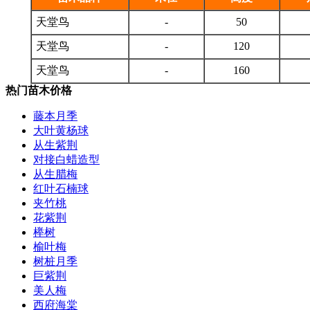
天堂鸟
-
50
天堂鸟
-
120
天堂鸟
-
160
热门苗木价格
藤本月季
大叶黄杨球
从生紫荆
对接白蜡造型
从生腊梅
红叶石楠球
夹竹桃
花紫荆
榉树
榆叶梅
树桩月季
巨紫荆
美人梅
西府海棠