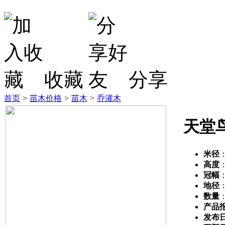
收藏
分享
首页
>
苗木价格
>
苗木
>
乔灌木
天堂
米径
高度
冠幅
地径
数量
产品
发布