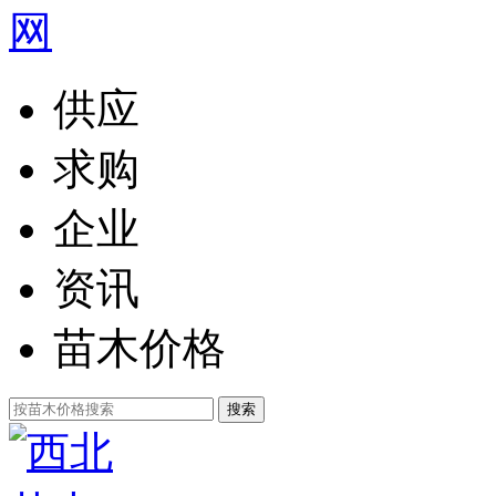
供应
求购
企业
资讯
苗木价格