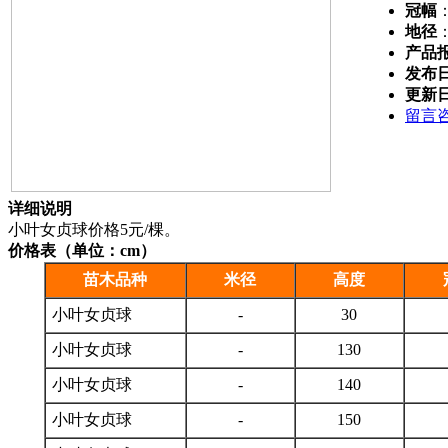
冠幅
地径
产品
发布
更新
留言
详细说明
小叶女贞球价格5元/棵。
价格表（单位：cm）
苗木品种
米径
高度
小叶女贞球
-
30
小叶女贞球
-
130
小叶女贞球
-
140
小叶女贞球
-
150