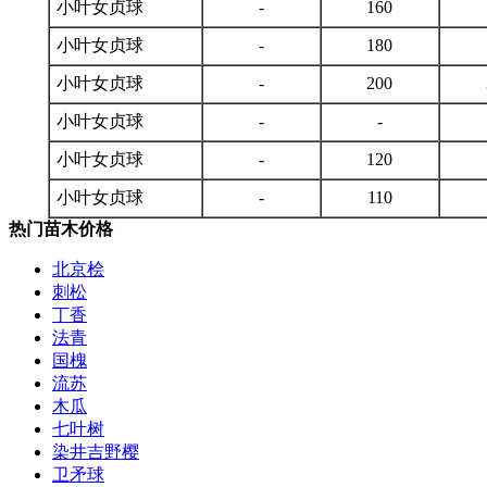
小叶女贞球
-
160
小叶女贞球
-
180
小叶女贞球
-
200
小叶女贞球
-
-
小叶女贞球
-
120
小叶女贞球
-
110
热门苗木价格
北京桧
刺松
丁香
法青
国槐
流苏
木瓜
七叶树
染井吉野樱
卫矛球