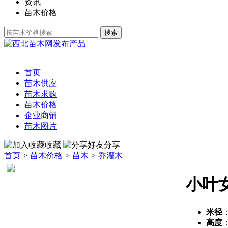
资讯
苗木价格
发布产品
首页
苗木供应
苗木求购
苗木价格
企业商铺
苗木图片
收藏
分享
首页
>
苗木价格
>
苗木
>
乔灌木
小叶
米径
高度