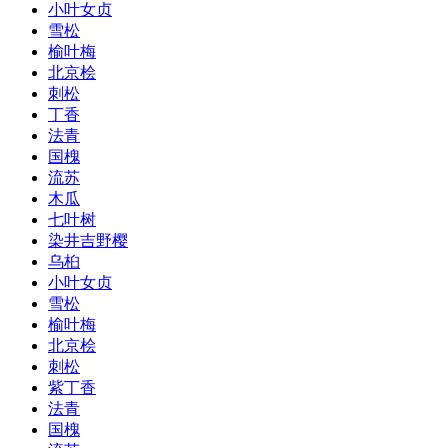
小叶女贞
雪松
榆叶梅
北京桧
刺松
丁香
法青
国槐
流苏
木瓜
七叶树
染井吉野樱
乌桕
小叶女贞
雪松
榆叶梅
北京桧
刺松
紫丁香
法青
国槐