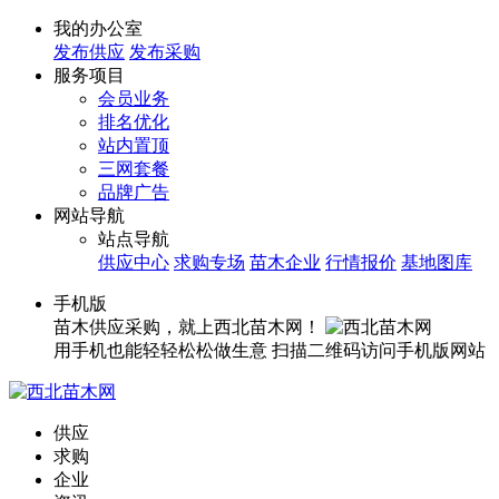
我的办公室
发布供应
发布采购
服务项目
会员业务
排名优化
站内置顶
三网套餐
品牌广告
网站导航
站点导航
供应中心
求购专场
苗木企业
行情报价
基地图库
手机版
苗木供应采购，就上西北苗木网！
用手机也能轻轻松松做生意
扫描二维码访问手机版网站
供应
求购
企业