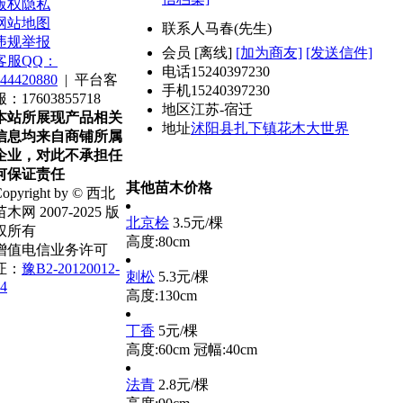
版权隐私
网站地图
联系人
马春(先生)
违规举报
会员
[
离线
]
[加为商友]
[发送信件]
客服QQ：
电话
15240397230
44420880
|
平台客
手机
15240397230
服：17603855718
地区
江苏-宿迁
本站所展现产品相关
地址
沭阳县扎下镇花木大世界
信息均来自商铺所属
企业，对此不承担任
何保证责任
其他苗木价格
opyright by © 西北
苗木网 2007-2025 版
北京桧
3.5元/棵
权所有
高度:80cm
增值电信业务许可
证：
豫B2-20120012-
刺松
5.3元/棵
4
高度:130cm
丁香
5元/棵
高度:60cm
冠幅:40cm
法青
2.8元/棵