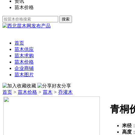
资讯
苗木价格
发布产品
首页
苗木供应
苗木求购
苗木价格
企业商铺
苗木图片
收藏
分享
首页
>
苗木价格
>
苗木
>
乔灌木
青桐
米径
高度