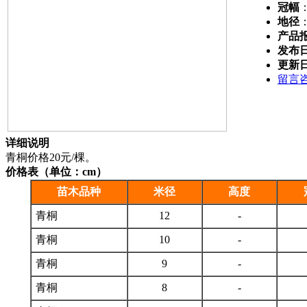
冠幅
地径
产品
发布
更新
留言
详细说明
青桐价格20元/棵。
价格表（单位：cm）
苗木品种
米径
高度
青桐
12
-
青桐
10
-
青桐
9
-
青桐
8
-