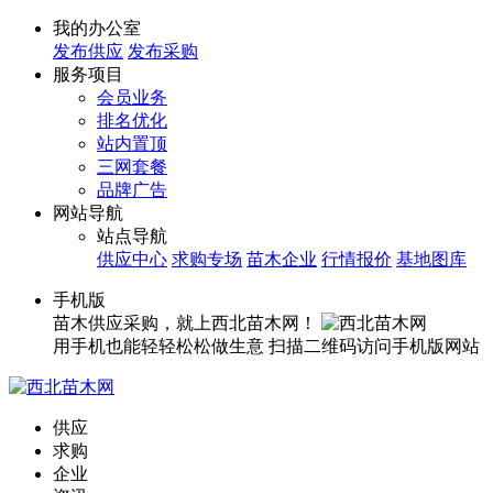
我的办公室
发布供应
发布采购
服务项目
会员业务
排名优化
站内置顶
三网套餐
品牌广告
网站导航
站点导航
供应中心
求购专场
苗木企业
行情报价
基地图库
手机版
苗木供应采购，就上西北苗木网！
用手机也能轻轻松松做生意
扫描二维码访问手机版网站
供应
求购
企业