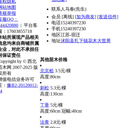
版权隐私
网站地图
联系人
马春(先生)
违规举报
会员
[
离线
]
[加为商友]
[发送信件]
客服QQ：
电话
15240397230
44420880
|
平台客
手机
15240397230
服：17603855718
地区
江苏-宿迁
本站所展现产品相关
地址
沭阳县扎下镇花木大世界
信息均来自商铺所属
企业，对此不承担任
何保证责任
其他苗木价格
opyright by © 西北
苗木网 2007-2025 版
北京桧
3.5元/棵
权所有
高度:80cm
增值电信业务许可
证：
豫B2-20120012-
刺松
5.3元/棵
4
高度:130cm
丁香
5元/棵
高度:60cm
冠幅:40cm
法青
2.8元/棵