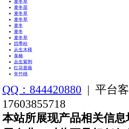
麦冬草
麦冬苗
麦冬草
麦冬草
麦冬
麦冬
麦冬草
四季桂
从生木槿
臭椿
丛生紫荆
红花蔷薇
夹竹桃
QQ：844420880
|
平台客
17603855718
本站所展现产品相关信息