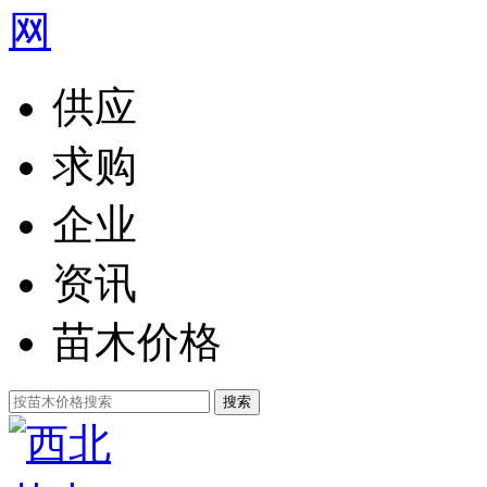
供应
求购
企业
资讯
苗木价格