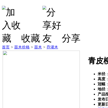
收藏
分享
首页
>
苗木价格
>
苗木
>
乔灌木
青皮
米径
高度
冠幅
地径
产品
发布
更新