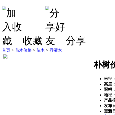
收藏
分享
首页
>
苗木价格
>
苗木
>
乔灌木
朴树
米径
高度
冠幅
地径
产品
发布
更新