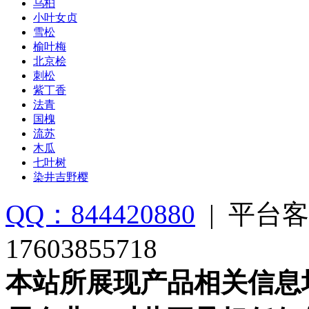
乌桕
小叶女贞
雪松
榆叶梅
北京桧
刺松
紫丁香
法青
国槐
流苏
木瓜
七叶树
染井吉野樱
QQ：844420880
|
平台客
17603855718
本站所展现产品相关信息