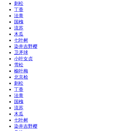
刺松
丁香
法青
国槐
流苏
木瓜
七叶树
染井吉野樱
卫矛球
小叶女贞
雪松
榆叶梅
北京桧
刺松
丁香
法青
国槐
流苏
木瓜
七叶树
染井吉野樱