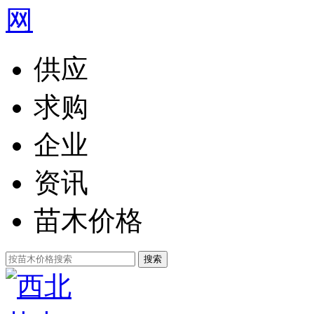
供应
求购
企业
资讯
苗木价格