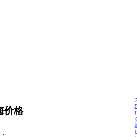
梅价格
：
-
：
-