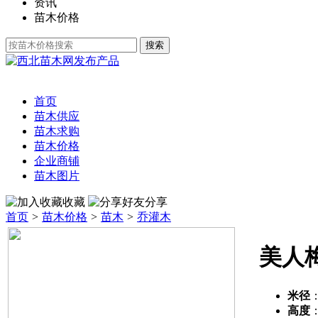
资讯
苗木价格
发布产品
首页
苗木供应
苗木求购
苗木价格
企业商铺
苗木图片
收藏
分享
首页
>
苗木价格
>
苗木
>
乔灌木
美人
米径
高度