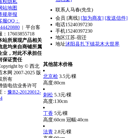
版权隐私
网站地图
联系人
马春(先生)
违规举报
会员
[
离线
]
[加为商友]
[发送信件]
客服QQ：
电话
15240397230
44420880
|
平台客
手机
15240397230
服：17603855718
地区
江苏-宿迁
本站所展现产品相关
地址
沭阳县扎下镇花木大世界
信息均来自商铺所属
企业，对此不承担任
何保证责任
其他苗木价格
opyright by © 西北
苗木网 2007-2025 版
北京桧
3.5元/棵
权所有
高度:80cm
增值电信业务许可
证：
豫B2-20120012-
刺松
5.3元/棵
4
高度:130cm
丁香
5元/棵
高度:60cm
冠幅:40cm
法青
2.8元/棵