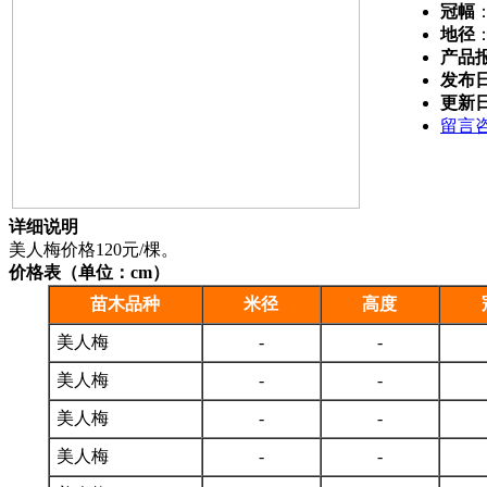
冠幅
地径
产品
发布
更新
留言
详细说明
美人梅价格120元/棵。
价格表（单位：cm）
苗木品种
米径
高度
美人梅
-
-
美人梅
-
-
美人梅
-
-
美人梅
-
-