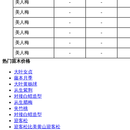
美人梅
-
-
美人梅
-
-
美人梅
-
-
美人梅
-
-
美人梅
-
-
美人梅
-
-
热门苗木价格
大叶女贞
藤本月季
大叶黄杨球
从生紫荆
对接白蜡造型
从生腊梅
夹竹桃
对接白蜡造型
迎客松
迎客松比美黄山迎客松