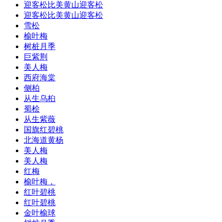
迎客松比美黄山迎客松
迎客松比美黄山迎客松
雪松
榆叶梅
树桩月季
巨紫荆
美人梅
西府海棠
侧柏
从生乌桕
蜀桧
从生紫薇
国旗红碧桃
北海道黄杨
美人梅
美人梅
红梅
榆叶梅，
红叶碧桃
红叶碧桃
金叶榆球