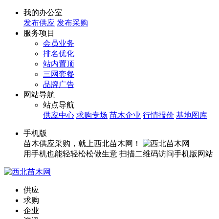
我的办公室
发布供应
发布采购
服务项目
会员业务
排名优化
站内置顶
三网套餐
品牌广告
网站导航
站点导航
供应中心
求购专场
苗木企业
行情报价
基地图库
手机版
苗木供应采购，就上西北苗木网！
用手机也能轻轻松松做生意
扫描二维码访问手机版网站
供应
求购
企业