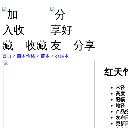
收藏
分享
首页
>
苗木价格
>
苗木
>
乔灌木
红天
米径
高度
冠幅
地径
产品
发布
更新