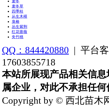
麦冬
麦冬草
四季桂
从生木槿
臭椿
丛生紫荆
红花蔷薇
夹竹桃
QQ：844420880
|
平台客
17603855718
本站所展现产品相关信息
属企业，对此不承担任何
Copyright by © 西北苗木网